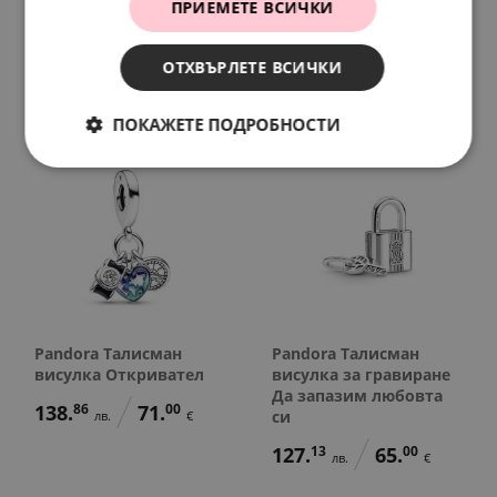
ПРИЕМЕТЕ ВСИЧКИ
Буква F
Буква Е
78.
23
40.
00
97.
79
50.
00
лв.
€
лв.
€
ОТХВЪРЛЕТЕ ВСИЧКИ
ПОКАЖЕТЕ ПОДРОБНОСТИ
Pandora Талисман
Pandora Талисман
висулка Откривател
висулка за гравиране
Да запазим любовта
138.
86
71.
00
си
лв.
€
127.
13
65.
00
лв.
€