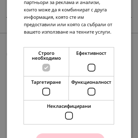
партньори за реклама и анализи,
които може да я комбинират с друга
информация, която сте им
предоставили или която са събрали от
вашето използване на техните услуги.
Прочетете още
Още предложения
Строго
Ефективност
необходимо
Таргетиране
Функционалност
78.
78.
37.
56.
58.
40.
40.
19.
29.
30.
58.
58.
56.
56.
78.
30.
30.
29.
29.
40.
23
23
16
72
67
00
00
00
00
00
67
67
72
72
23
00
00
00
00
00
лв.
лв.
лв.
лв.
лв.
€
€
€
€
€
лв.
лв.
лв.
лв.
лв.
€
€
€
€
€
Некласифицирани
Pandora Талисман
Pandora Талисман