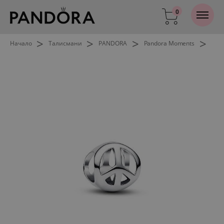
0
>
>
>
>
Начало
Талисмани
PANDORA
Pandora Moments