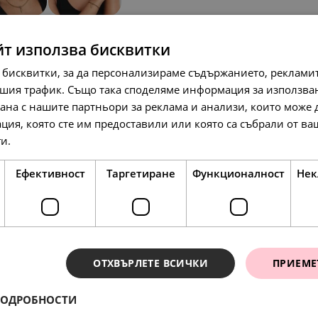
SALE
SALE
йт използва бисквитки
 бисквитки, за да персонализираме съдържанието, рекламит
шия трафик. Също така споделяме информация за използва
рана с нашите партньори за реклама и анализи, които може
ция, която сте им предоставили или която са събрали от в
ги.
Прочетете още
84.
48.
99.
10
90
75
лв.
лв.
лв.
43.
25.
51.
00
00
00
€
€
€
Ефективност
Таргетиране
Функционалност
Нек
НОВО
ОТХВЪРЛЕТЕ ВСИЧКИ
ПРИЕМЕ
ПОДРОБНОСТИ