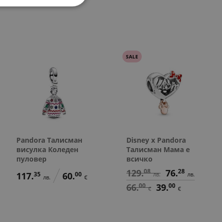
75.
65.
78.
138.
40.
71.
138.
78.
40.
71.
00
00
23
86
00
00
23
86
00
00
в.
в.
€
€
лв.
лв.
€
€
лв.
лв.
€
€
SALE
Pandora Талисман
Disney x Pandora
висулка Коледен
Талисман Мама е
пуловер
всичко
129.
08
76.
28
117.
35
60.
00
лв.
лв.
лв.
€
66.
00
39.
00
€
€