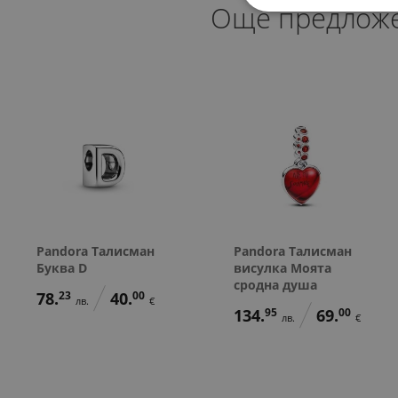
Още предлож
Pandora Талисман
Pandora Талисман
Буква D
висулка Моята
сродна душа
78.
23
40.
00
лв.
€
134.
95
69.
00
лв.
€