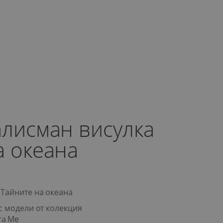
алисман висулка
а океана
 Тайните на океана
с модели от колекция
ra Me