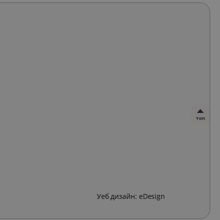
топ
Уеб дизайн:
eDesign