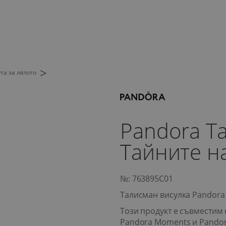
>
та за лятото
Pandora Т
Тайните н
№: 763895C01
Талисман висулка Pandora
Този продукт е съвместим 
Pandora Moments и Pando