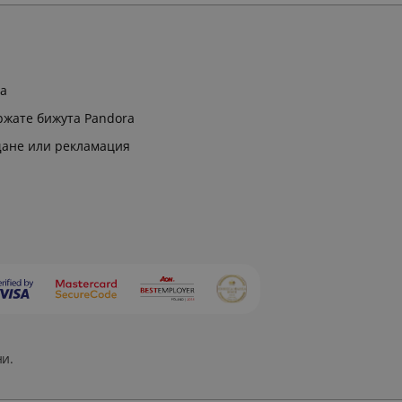
ра
ржате бижута Pandora
щане или рекламация
ни.