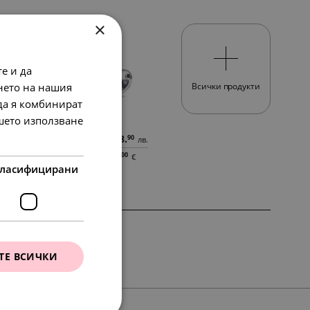
×
SALE
е и да
нето на нашия
Всички продукти
 да я комбинират
ашето използване
56.
78.
48.
72
23
90
лв.
лв.
лв.
29.
40.
25.
00
00
00
€
€
€
ласифицирани
ТЕ ВСИЧКИ