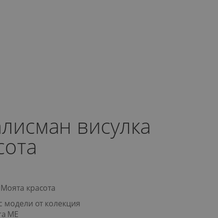
алисман висулка
сота
 Моята красота
с модели от колекция
ra ME