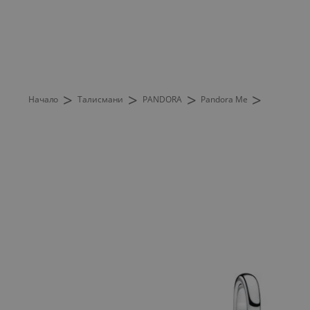
>
>
>
>
Начало
Талисмани
PANDORA
Pandora Me