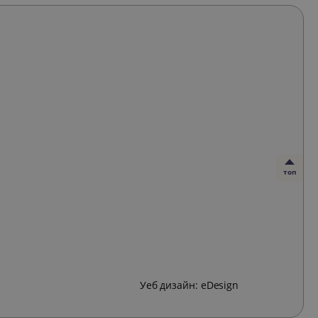
топ
Уеб дизайн:
eDesign