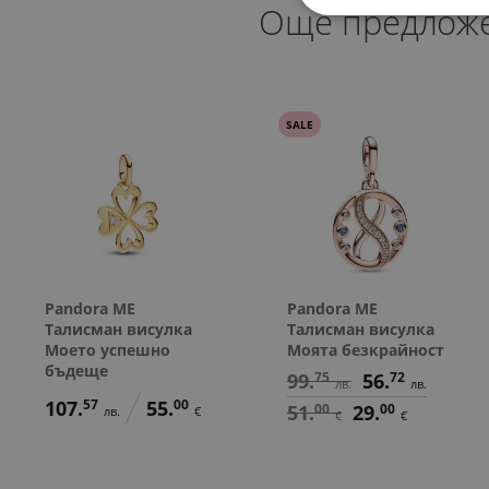
Още предлож
SALE
Pandora ME
Pandora ME
Талисман висулка
Талисман висулка
Моето успешно
Моята безкрайност
бъдеще
99.
75
56.
72
лв.
лв.
107.
57
55.
00
51.
00
29.
00
лв.
€
€
€