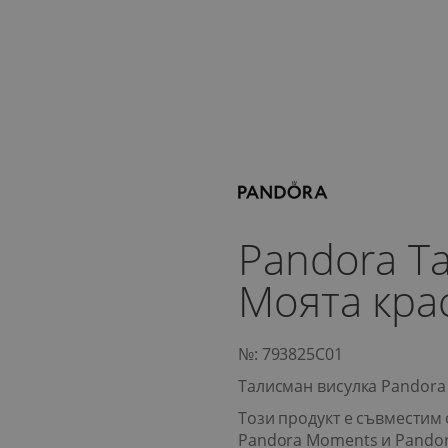
Pandora Т
Моята кра
№: 793825C01
Талисман висулка Pandora
Този продукт е съвместим 
Pandora Moments и Pando