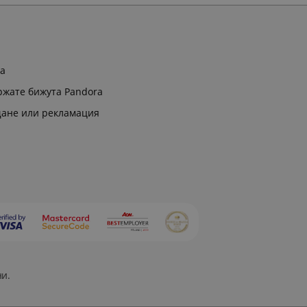
ра
ржате бижута Pandora
щане или рекламация
ни.