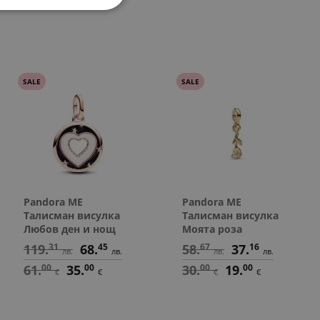
89.
78.
48.
48.
438.
97
23
90
90
11
лв.
лв.
лв.
лв.
лв.
50.
50.
58.
30.
00
00
67
00
€
€
лв.
€
46.
40.
25.
25.
224.
00
00
00
00
00
€
€
€
€
€
SALE
SALE
Pandora ME
Pandora ME
Талисман висулка
Талисман висулка
Любов ден и нощ
Моята роза
119.
31
68.
45
58.
67
37.
16
лв.
лв.
лв.
лв.
61.
00
35.
00
30.
00
19.
00
€
€
€
€