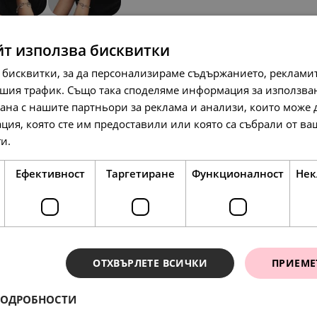
SALE
йт използва бисквитки
 бисквитки, за да персонализираме съдържанието, рекламит
шия трафик. Също така споделяме информация за използва
рана с нашите партньори за реклама и анализи, които може
ция, която сте им предоставили или която са събрали от в
ги.
Прочетете още
99.
75
лв.
76.
39.
28
00
лв.
€
51.
00
€
Ефективност
Таргетиране
Функционалност
Нек
SALE
ОТХВЪРЛЕТЕ ВСИЧКИ
ПРИЕМЕ
ПОДРОБНОСТИ