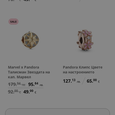
SALE
Marvel x Pandora
Pandora Клипс Цвете
Талисман Звездата на
на настроението
кап. Марвел
127.
13
65.
00
лв.
€
179.
94
95.
84
лв.
лв.
92.
00
49.
00
€
€