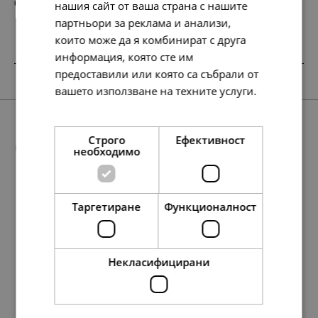
659.
337.
11
00
лв.
€
нашия сайт от ваша страна с нашите
партньори за реклама и анализи,
които може да я комбинират с друга
информация, която сте им
предоставили или която са събрали от
НОВО
SALE
вашето използване на техните услуги.
Прочетете още
Още предложения
Строго
Ефективност
необходимо
Таргетиране
Функционалност
SALE
88.
56.
01
72
лв.
лв.
97.
68.
127.
37.
138.
50.
35.
19.
65.
71.
127.
78.
174.
95.
40.
49.
65.
89.
79
45
16
13
86
00
00
00
00
00
23
84
13
07
00
00
00
00
лв.
лв.
лв.
лв.
лв.
€
€
€
€
€
лв.
лв.
лв.
лв.
€
€
€
€
45.
29.
00
00
€
€
Некласифицирани