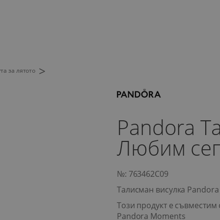
>
та за лятото
Pandora Т
Любим се
№: 763462C09
Талисман висулка Pandor
Този продукт е съвместим 
Pandora Moments