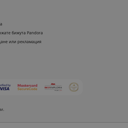
ра
ржате бижута Pandora
щане или рекламация
ни.