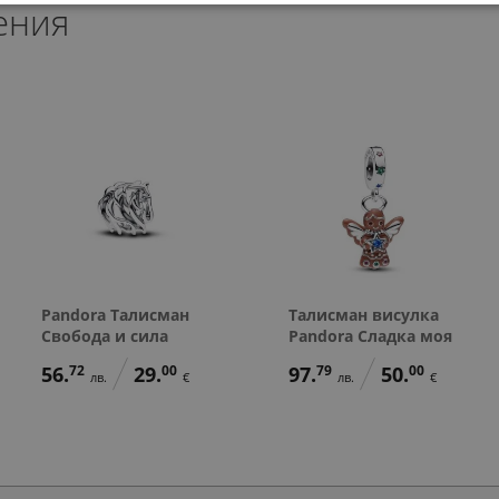
ения
58.
67
лв.
138.
138.
71.
71.
78.
86
86
00
00
23
лв.
лв.
€
€
лв.
30.
00
€
Pandora Талисман
Талисман висулка
Свобода и сила
Pandora Сладка моя
56.
72
29.
00
97.
79
50.
00
лв.
€
лв.
€