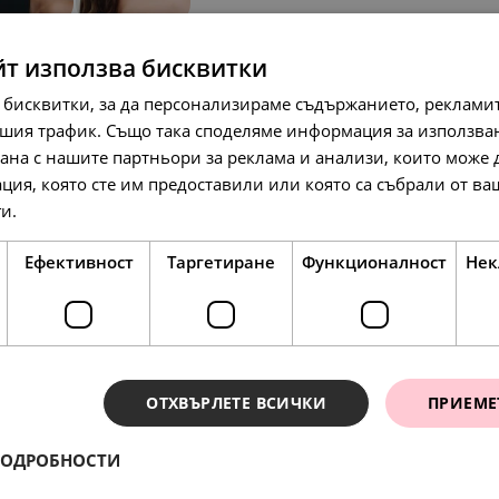
йт използва бисквитки
SALE
SALE
 бисквитки, за да персонализираме съдържанието, рекламит
шия трафик. Също така споделяме информация за използва
рана с нашите партньори за реклама и анализи, които може
ция, която сте им предоставили или която са събрали от в
ги.
Прочетете още
103.
56.
88.
66
72
01
лв.
лв.
лв.
53.
29.
45.
00
00
00
€
€
€
Ефективност
Таргетиране
Функционалност
Нек
SALE
ОТХВЪРЛЕТЕ ВСИЧКИ
ПРИЕМЕ
ПОДРОБНОСТИ