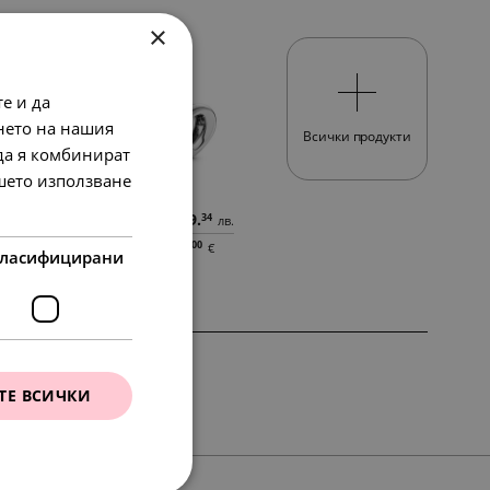
×
SALE
е и да
нето на нашия
Всички продукти
 да я комбинират
ашето използване
56.
48.
29.
72
90
34
лв.
лв.
лв.
29.
25.
15.
00
00
00
€
€
€
ласифицирани
SALE
ТЕ ВСИЧКИ