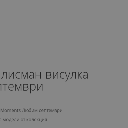
алисман висулка
птември
a Moments Любим септември
с модели от колекция