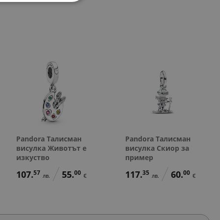
37.
97.
56.
16
79
72
лв.
лв.
лв.
40.
78.
40.
154.
78.
40.
79.
00
23
00
23
51
00
00
€
лв.
€
лв.
лв.
€
€
19.
50.
29.
00
00
00
€
€
€
Pandora Талисман
Pandora Талисман
висулка Животът е
висулка Скиор за
изкуство
пример
107.
57
55.
00
117.
35
60.
00
лв.
€
лв.
€