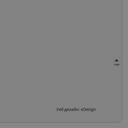
топ
Уеб дизайн:
eDesign