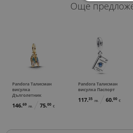
Още предлож
Pandora Талисман
Pandora Талисман
висулка
висулка Паспорт
Дълголетник
117.
35
60.
00
лв.
€
146.
69
75.
00
лв.
€