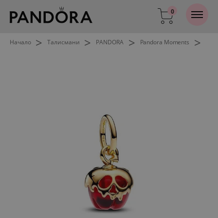
0
>
>
>
>
Начало
Талисмани
PANDORA
Pandora Moments