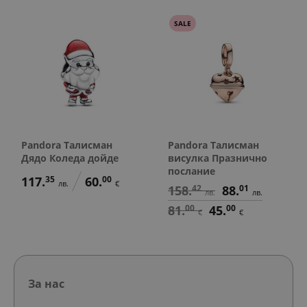
SALE
Pandora Талисман
Pandora Талисман
Дядо Коледа дойде
висулка Празнично
послание
117.
35
60.
00
лв.
€
158.
42
88.
01
лв.
лв.
81.
00
45.
00
€
€
За нас