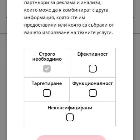
партньори за реклама и анализи,
които може да я комбинират с друга
информация, която сте им
SALE
НОВО
SALE
предоставили или която са събрали от
вашето използване на техните услуги.
Прочетете още
Още предложения
Строго
Ефективност
необходимо
Таргетиране
Функционалност
99.
56.
238.
127.
75
72
61
13
лв.
лв.
лв.
лв.
193.
138.
138.
330.
99.
71.
71.
169.
138.
177.
134.
154.
71.
91.
69.
79.
63
86
86
54
00
00
00
00
86
98
95
51
00
00
00
00
лв.
лв.
лв.
лв.
€
€
€
€
лв.
лв.
лв.
лв.
€
€
€
€
51.
29.
122.
65.
00
00
00
00
€
€
€
€
Некласифицирани
Pandora Талисман
Pandora Талисман