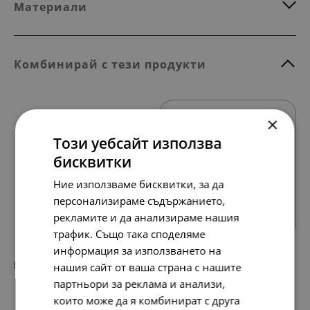
Материали
Комбинирай с тези продукти
×
Този уебсайт използва
бисквитки
Ние използваме бисквитки, за да
Всички продукти
персонализираме съдържанието,
рекламите и да анализираме нашия
трафик. Също така споделяме
информация за използването на
58.
30.
67
00
нашия сайт от ваша страна с нашите
лв.
€
партньори за реклама и анализи,
които може да я комбинират с друга