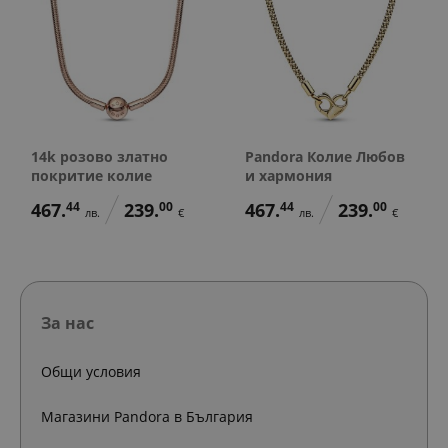
14k розово златно
Pandora Колие Любов
покритие колие
и хармония
467.
44
239.
00
467.
44
239.
00
лв.
€
лв.
€
За нас
Общи условия
Магазини Pandora в България