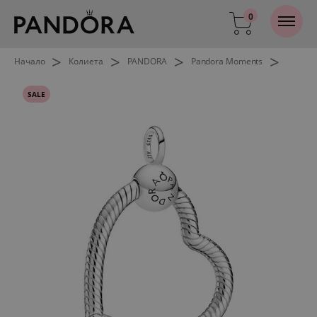
0
>
>
>
>
Начало
Колиета
PANDORA
Pandora Moments
SALE