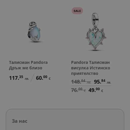
SALE
Талисман Pandora
Pandora Талисман
Дръж ме близо
висулка Истинско
приятелство
117.
35
60.
00
лв.
€
148.
64
95.
84
лв.
лв.
76.
00
49.
00
€
€
За нас