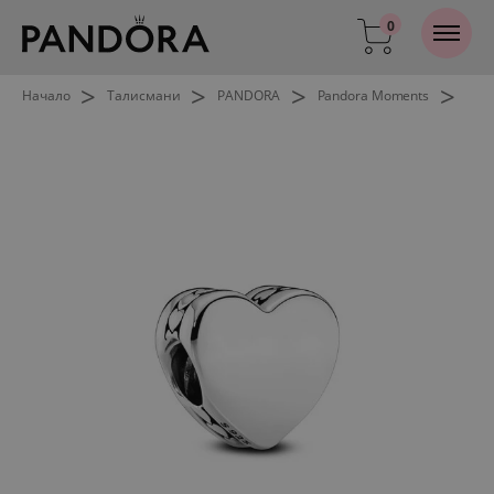
0
>
>
>
>
Начало
Талисмани
PANDORA
Pandora Moments