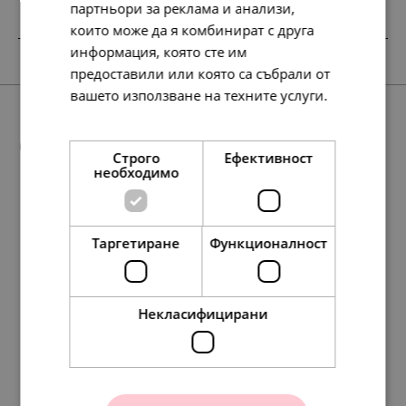
партньори за реклама и анализи,
които може да я комбинират с друга
информация, която сте им
предоставили или която са събрали от
вашето използване на техните услуги.
Прочетете още
Още предложения
Строго
Ефективност
необходимо
SALE
Таргетиране
Функционалност
127.
115.
138.
158.
97.
50.
65.
59.
71.
81.
78.
154.
117.
148.
107.
40.
79.
60.
76.
55.
79
13
39
86
42
00
00
00
00
00
23
51
35
64
57
00
00
00
00
00
лв.
лв.
лв.
лв.
лв.
€
€
€
€
€
лв.
лв.
лв.
лв.
лв.
€
€
€
€
€
Некласифицирани
Pandora Талисман
Pandora Талисман