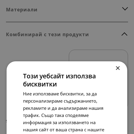
Материали
Комбинирай с тези продукти
×
Този уебсайт използва
бисквитки
Всички продукти
Ние използваме бисквитки, за да
персонализираме съдържанието,
рекламите и да анализираме нашия
трафик. Също така споделяме
95.
49.
84
00
лв.
€
информация за използването на
нашия сайт от ваша страна с нашите