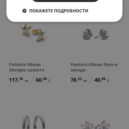
ПОКАЖЕТЕ ПОДРОБНОСТИ
Pandora Обеци
Pandora Обеци Луна и
Звездна красота
звезди
117.
35
60.
00
78.
23
40.
00
лв.
€
лв.
€