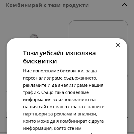
Комбинирай с тези продукти
×
Този уебсайт използва
бисквитки
Всички продукти
Ние използваме бисквитки, за да
персонализираме съдържанието,
рекламите и да анализираме нашия
127.
65.
13
00
трафик. Също така споделяме
лв.
€
информация за използването на
нашия сайт от ваша страна с нашите
партньори за реклама и анализи,
които може да я комбинират с друга
SALE
SALE
информация, която сте им