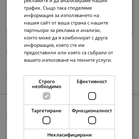
рекламите и да анализираме нашия
трафик. Също така споделяме
информация за използването на
Всички продукти
нашия сайт от ваша страна с нашите
партньори за реклама и анализи,
които може да я комбинират с друга
информация, която сте им
76.
39.
28
00
предоставили или която са събрали от
лв.
€
вашето използване на техните услуги.
Прочетете още
Строго
Ефективност
НОВО
SALE
необходимо
Таргетиране
Функционалност
Още предложения
Некласифицирани