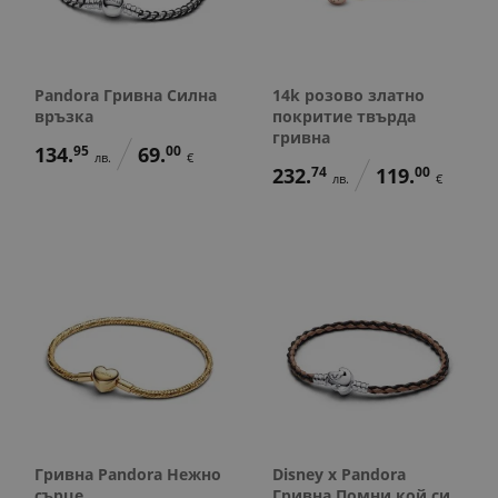
Pandora Гривна Силна
14k розово златно
връзка
покритие твърда
гривна
134.
95
69.
00
лв.
€
232.
74
119.
00
лв.
€
Гривна Pandora Нежно
Disney x Pandora
сърце
Гривна Помни кой си