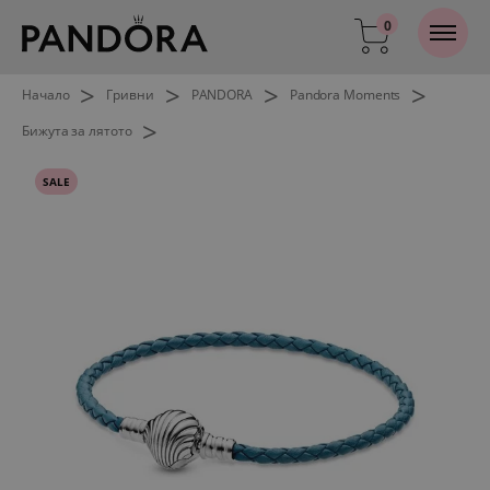
0
>
>
>
>
Начало
Гривни
PANDORA
Pandora Moments
>
Бижута за лятото
SALE