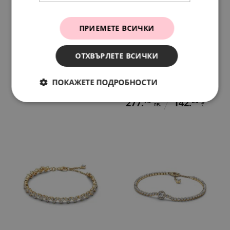
ПРИЕМЕТЕ ВСИЧКИ
ОТХВЪРЛЕТЕ ВСИЧКИ
Bridgerton x Pandora
Pandora x Stranger
Гривна Безупречна
Things Гривна
ПОКАЖЕТЕ ПОДРОБНОСТИ
Приятелите не лъжат
389.
21
199.
00
лв.
€
277.
73
142.
00
лв.
€