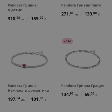
Pandora Гривна
Pandora Гривна Танго
Щастие
271.
86
139.
00
лв.
€
310.
98
159.
00
лв.
€
НОВО
Pandora Гривна
Pandora Гривна Грация
Нежност и романтика
134.
95
69.
00
лв.
€
197.
54
101.
00
лв.
€