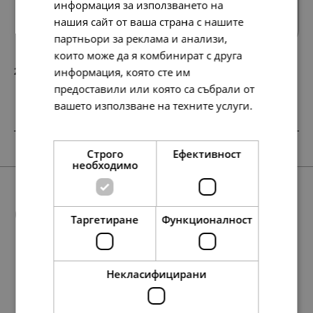
информация за използването на
нашия сайт от ваша страна с нашите
партньори за реклама и анализи,
които може да я комбинират с друга
213.
109.
информация, която сте им
19
00
лв.
€
предоставили или която са събрали от
вашето използване на техните услуги.
Прочетете още
SALE
SALE
Строго
Ефективност
необходимо
Още предложения
Таргетиране
Функционалност
Некласифицирани
199.
138.
115.
88.
49
86
01
39
лв.
лв.
лв.
лв.
217.
117.
238.
111.
60.
122.
238.
117.
197.
138.
177.
122.
60.
101.
71.
91.
10
35
61
00
00
00
61
35
54
86
98
00
00
00
00
00
лв.
лв.
лв.
€
€
€
лв.
лв.
лв.
лв.
лв.
€
€
€
€
€
102.
71.
45.
59.
00
00
00
00
€
€
€
€