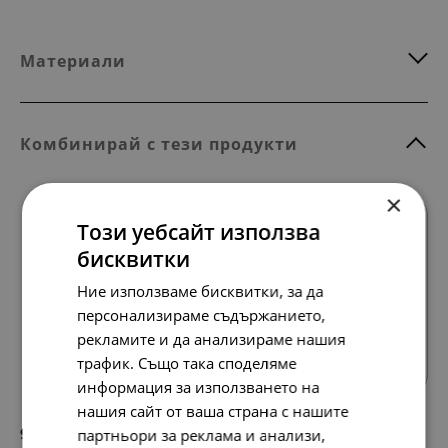
Материали
Комбинирай с тези продукти
×
Този уебсайт използва
бисквитки
Ние използваме бисквитки, за да
персонализираме съдържанието,
Всички продукти
рекламите и да анализираме нашия
трафик. Също така споделяме
информация за използването на
нашия сайт от ваша страна с нашите
97.
50.
79
00
партньори за реклама и анализи,
лв.
€