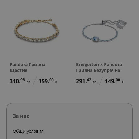
Pandora Гривна
Bridgerton x Pandora
Щастие
Гривна Безупречна
310.
98
159.
00
291.
42
149.
00
лв.
€
лв.
€
За нас
Общи условия