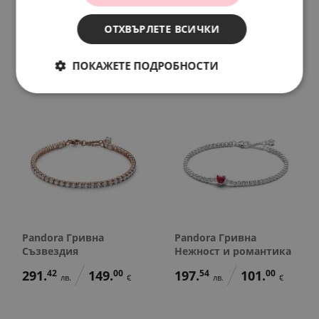
Pandora Гривна
Pandora Гривна за
Съзвездия
гравиране
ОТХВЪРЛЕТЕ ВСИЧКИ
271.
86
139.
00
138.
86
71.
00
лв.
€
лв.
€
ПОКАЖЕТЕ ПОДРОБНОСТИ
Pandora Гривна
Pandora Гривна
Съзвездия
Нежност и романтика
291.
42
149.
00
197.
54
101.
00
лв.
€
лв.
€