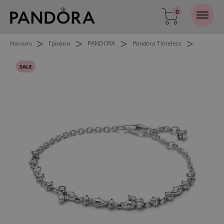
0
>
>
>
>
Начало
Гривни
PANDORA
Pandora Timeless
SALE