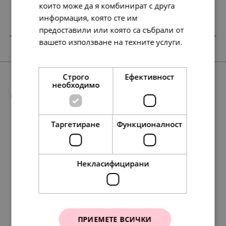
които може да я комбинират с друга
информация, която сте им
предоставили или която са събрали от
вашето използване на техните услуги.
SALE
SALE
НОВО
Прочетете още
Строго
Ефективност
необходимо
Още предложения
Таргетиране
Функционалност
158.
97.
56.
95.
79
42
72
84
лв.
лв.
лв.
лв.
318.
177.
174.
163.
91.
89.
146.
197.
97.
134.
138.
50.
75.
101.
69.
71.
80
98
07
00
00
00
79
69
54
95
86
00
00
00
00
00
лв.
лв.
лв.
€
€
€
лв.
лв.
лв.
лв.
лв.
€
€
€
€
€
81.
50.
49.
29.
00
00
00
00
€
€
€
€
Некласифицирани
ПРИЕМЕТЕ ВСИЧКИ