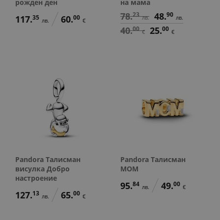
рожден ден
на мама
78.
23
48.
90
117.
35
60.
00
лв.
лв.
лв.
€
40.
00
25.
00
€
€
Pandora Талисман
Pandora Талисман
висулка Добро
MOM
настроение
95.
84
49.
00
лв.
€
127.
13
65.
00
лв.
€