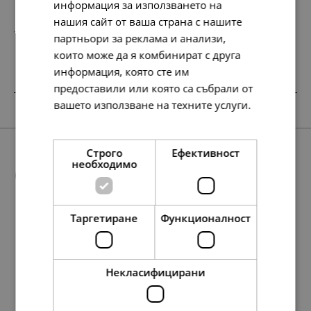
информация за използването на
нашия сайт от ваша страна с нашите
148.
76.
64
00
лв.
€
партньори за реклама и анализи,
които може да я комбинират с друга
информация, която сте им
предоставили или която са събрали от
SALE
НОВО
SALE
вашето използване на техните услуги.
Прочетете още
Строго
Ефективност
необходимо
Още предложения
Таргетиране
Функционалност
107.
78.
48.
68.
23
57
90
45
лв.
лв.
лв.
лв.
148.
68.
174.
238.
134.
35.
76.
89.
122.
69.
76.
127.
127.
39.
65.
65.
45
64
07
61
95
00
00
00
00
00
28
13
13
00
00
00
лв.
лв.
лв.
лв.
лв.
€
€
€
€
€
лв.
лв.
лв.
€
€
€
55.
40.
35.
25.
00
00
00
00
€
€
€
€
Некласифицирани