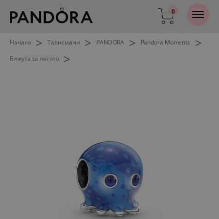
0
>
>
>
>
Начало
Талисмани
PANDORA
Pandora Moments
>
Бижута за лятото