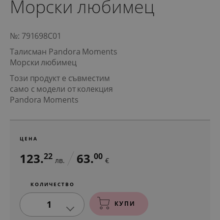
Морски любимец
№: 791698C01
Талисман Pandora Moments
Морски любимец
Този продукт е съвместим
само с модели от колекция
Pandora Moments
ЦЕНА
123.
63.
22
00
лв.
€
КОЛИЧЕСТВО
1
КУПИ