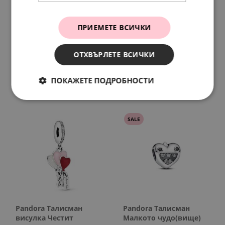
ПРИЕМЕТЕ ВСИЧКИ
Pandora Талисман
Pandora Талисман
висулка Любим май
висулка Полярна
ОТХВЪРЛЕТЕ ВСИЧКИ
звезда
127.
13
65.
00
лв.
€
127.
13
65.
00
лв.
€
ПОКАЖЕТЕ ПОДРОБНОСТИ
SALE
Pandora Талисман
Pandora Талисман
висулка Честит
Малкото чудо(вище)