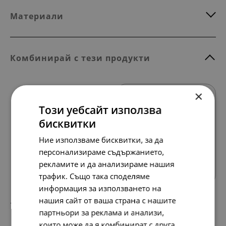
Материали
Комбинирай с тези продукти
×
Този уебсайт използва
бисквитки
Ние използваме бисквитки, за да
Всички продукти
персонализираме съдържанието,
рекламите и да анализираме нашия
трафик. Също така споделяме
информация за използването на
нашия сайт от ваша страна с нашите
138.
71.
86
00
лв.
€
партньори за реклама и анализи,
които може да я комбинират с друга