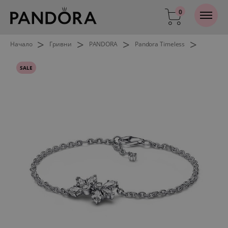
0
>
>
>
>
Начало
Гривни
PANDORA
Pandora Timeless
SALE