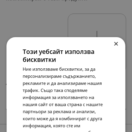
×
Този уебсайт използва
Всички продукти
бисквитки
Ние използваме бисквитки, за да
персонализираме съдържанието,
рекламите и да анализираме нашия
487.
249.
00
00
лв.
€
трафик. Също така споделяме
информация за използването на
нашия сайт от ваша страна с нашите
партньори за реклама и анализи,
SALE
SALE
SALE
които може да я комбинират с друга
информация, която сте им