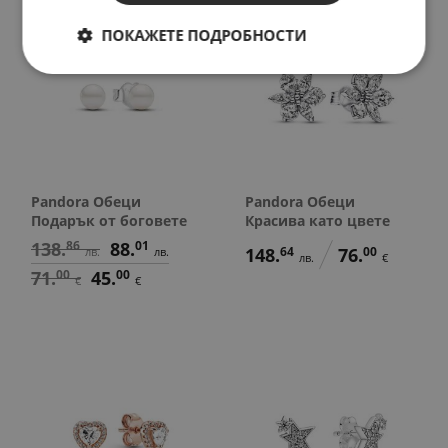
SALE
ПОКАЖЕТЕ ПОДРОБНОСТИ
Pandora Обеци
Pandora Обеци
Подарък от боговете
Красива като цвете
138.
86
88.
01
148.
64
76.
00
лв.
лв.
лв.
€
71.
00
45.
00
€
€