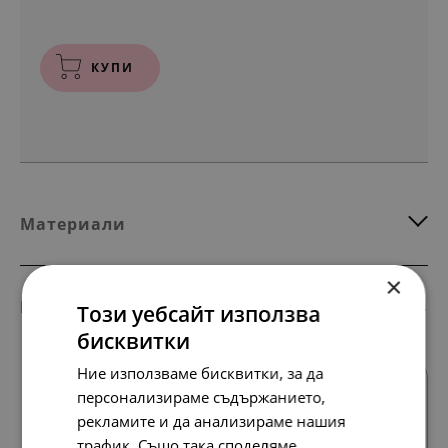
КУПИ
Материали
×
Комбинирай с тези продукти
Този уебсайт използва
бисквитки
Ние използваме бисквитки, за да
персонализираме съдържанието,
рекламите и да анализираме нашия
трафик. Също така споделяме