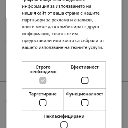
информация за използването на
Всички продукти
нашия сайт от ваша страна с нашите
партньори за реклама и анализи,
които може да я комбинират с друга
информация, която сте им
предоставили или която са събрали от
148.
76.
64
00
лв.
€
вашето използване на техните услуги.
Прочетете още
Строго
Ефективност
необходимо
SALE
SALE
НОВО
SALE
SALE
Таргетиране
Функционалност
Още предложения
Некласифицирани