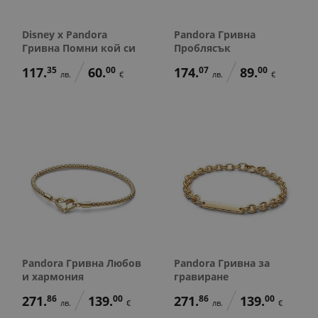
Disney x Pandora
Pandora Гривна
Гривна Помни кой си
Проблясък
117.
35
60.
00
174.
07
89.
00
лв.
€
лв.
€
Pandora Гривна Любов
Pandora Гривна за
и хармония
гравиране
271.
86
139.
00
271.
86
139.
00
лв.
€
лв.
€