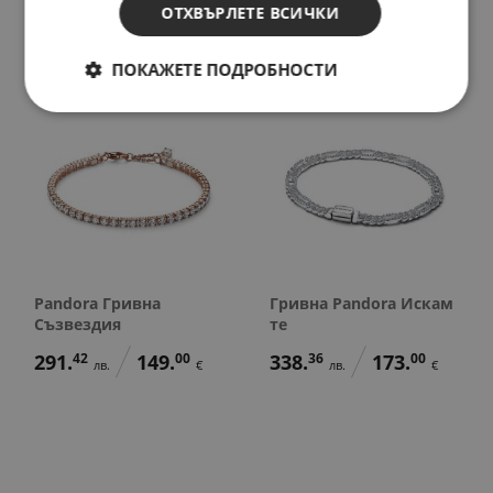
357.
92
183.
00
лв.
€
ОТХВЪРЛЕТЕ ВСИЧКИ
ПОКАЖЕТЕ ПОДРОБНОСТИ
Pandora Гривна
Гривна Pandora Искам
Съзвездия
те
291.
42
149.
00
338.
36
173.
00
лв.
€
лв.
€