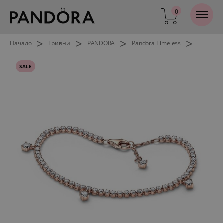
0
>
>
>
>
Начало
Гривни
PANDORA
Pandora Timeless
SALE