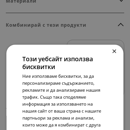
Материали
Комбинирай с тези продукти
×
Този уебсайт използва
бисквитки
Ние използваме бисквитки, за да
Всички продукти
персонализираме съдържанието,
рекламите и да анализираме нашия
трафик. Също така споделяме
информация за използването на
177.
91.
98
00
лв.
€
нашия сайт от ваша страна с нашите
партньори за реклама и анализи,
които може да я комбинират с друга