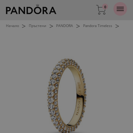
0
>
>
>
>
Начало
Пръстени
PANDORA
Pandora Timeless