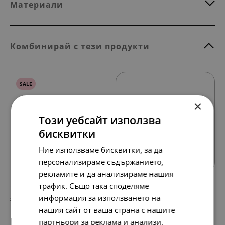
Материали
Комбинирай с тези продукти
SALE
×
Този уебсайт използва
бисквитки
Всички продукти
Ние използваме бисквитки, за да
персонализираме съдържанието,
рекламите и да анализираме нашия
трафик. Също така споделяме
148.
88.
64
01
лв.
лв.
информация за използването на
76.
45.
00
00
€
€
нашия сайт от ваша страна с нашите
партньори за реклама и анализи,