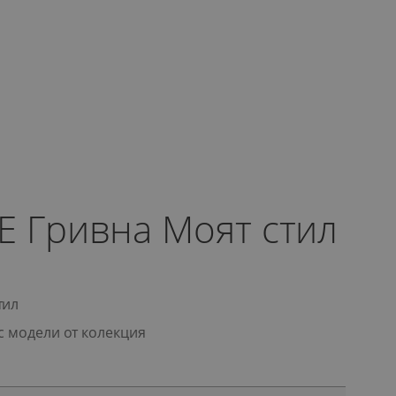
E Гривна Моят стил
тил
с модели от колекция