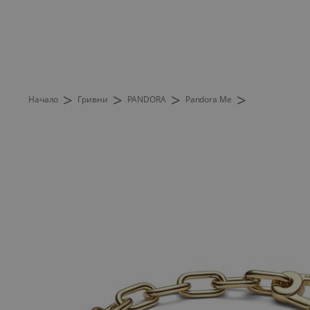
>
>
>
>
Начало
Гривни
PANDORA
Pandora Me