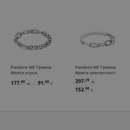
Pandora ME Гривна
Pandora ME Гривна
Моята класа
Моята елегантност
297.
29
177.
98
91.
00
лв.
лв.
€
152.
00
€