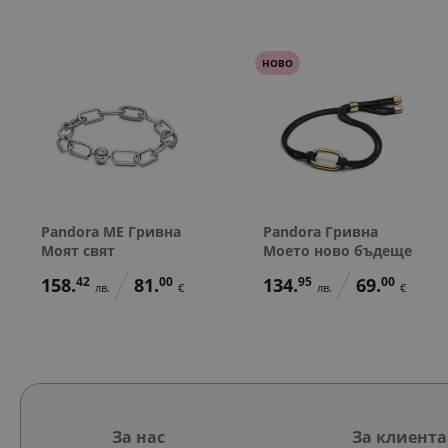
НОВО
Pandora ME Гривна
Pandora Гривна
Моят свят
Моето ново бъдеще
158.
42
81.
00
134.
95
69.
00
лв.
€
лв.
€
За нас
За клиента