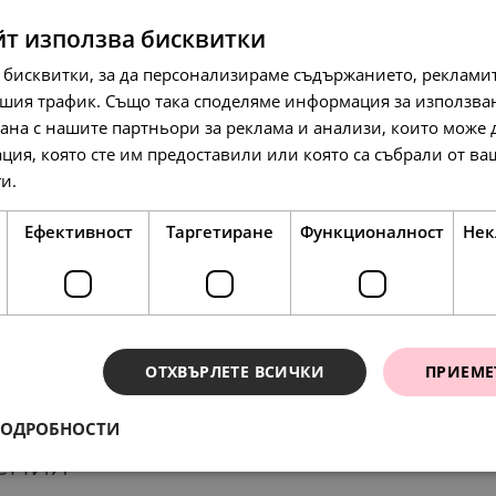
йт използва бисквитки
 бисквитки, за да персонализираме съдържанието, рекламит
шия трафик. Също така споделяме информация за използва
рана с нашите партньори за реклама и анализи, които може
ция, която сте им предоставили или която са събрали от в
ги.
Прочетете още
37.
19.
58.
16
00
67
лв.
€
лв.
Ефективност
Таргетиране
Функционалност
Нек
SALE
SALE
ОТХВЪРЛЕТЕ ВСИЧКИ
ПРИЕМЕ
ПОДРОБНОСТИ
ения
297.
119.
134.
29
31
95
лв.
л
л
68.
35.
45
00
лв.
€
152.
61.
69.
00
00
00
€
€
€