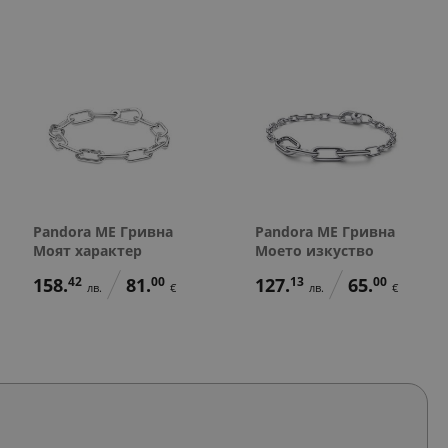
Pandora ME Гривна
Pandora ME Гривна
Моят характер
Моето изкуство
158.
42
81.
00
127.
13
65.
00
лв.
€
лв.
€