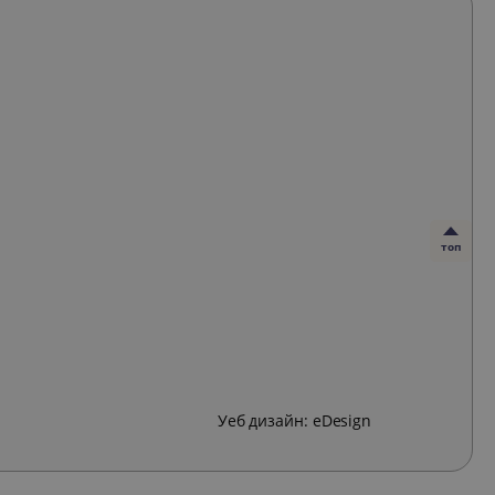
топ
Уеб дизайн:
eDesign