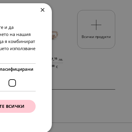
×
SALE
е и да
нето на нашия
Всички продукти
 да я комбинират
ашето използване
89.
37.
97
16
лв.
лв.
35.
00
€
46.
19.
00
00
€
€
ласифицирани
ТЕ ВСИЧКИ