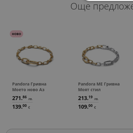
Още предлож
НОВО
Pandora Гривна
Pandora ME Гривна
Моето ново Аз
Моят стил
271.
86
213.
19
лв.
лв.
139.
00
109.
00
€
€