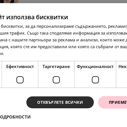
йт използва бисквитки
 бисквитки, за да персонализираме съдържанието, рекламит
шия трафик. Също така споделяме информация за използва
рана с нашите партньори за реклама и анализи, които може
ция, която сте им предоставили или която са събрали от в
ги.
Прочетете още
68.
35.
68.
45
00
45
лв.
€
лв.
Ефективност
Таргетиране
Функционалност
Нек
SALE
SALE
SALE
SALE
ОТХВЪРЛЕТЕ ВСИЧКИ
ПРИЕМЕ
ПОДРОБНОСТИ