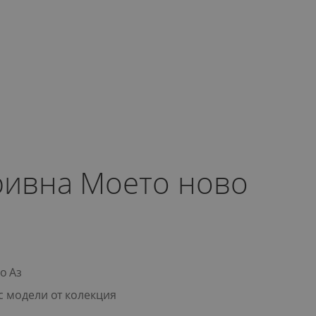
ривна Моето ново
о Аз
с модели от колекция