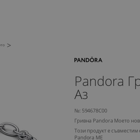
>
ото
Pandora Г
Аз
№: 594678C00
Гривна Pandora Моето нов
Този продукт е съвместим 
Pandora ME