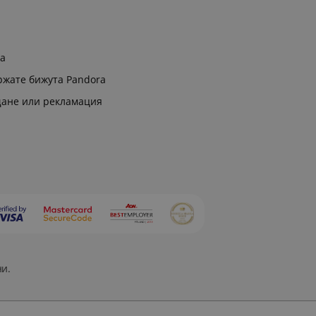
ра
ржате бижута Pandora
щане или рекламация
ни.