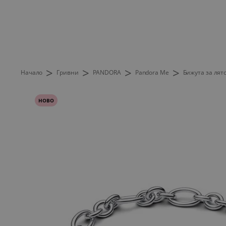
>
>
>
>
Начало
Гривни
PANDORA
Pandora Me
Бижута за лят
НОВО