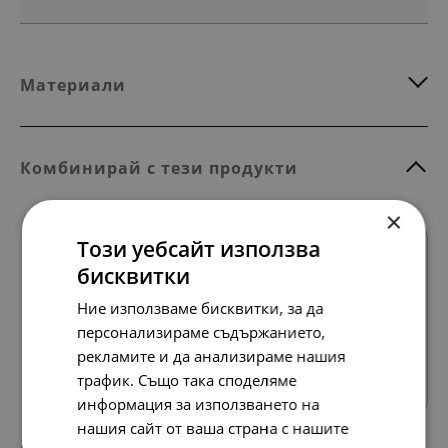
Материали
Комбинирай с тези продукти
×
Този уебсайт използва
SALE
бисквитки
Ние използваме бисквитки, за да
персонализираме съдържанието,
Всички продукти
рекламите и да анализираме нашия
трафик. Също така споделяме
информация за използването на
нашия сайт от ваша страна с нашите
31
45