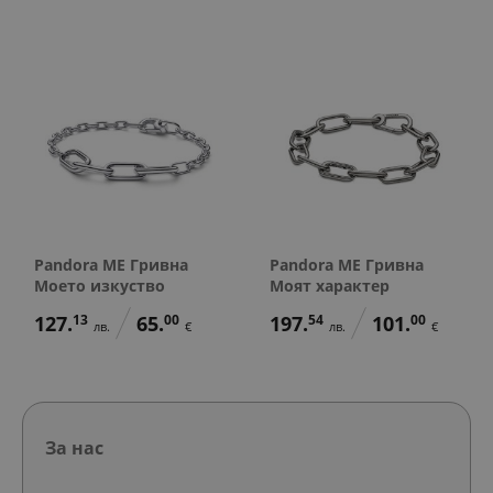
Pandora ME Гривна
Pandora ME Гривна
Моето изкуство
Моят характер
127.
13
65.
00
197.
54
101.
00
лв.
€
лв.
€
За нас