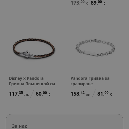
173.
00
89.
00
€
€
Disney x Pandora
Pandora Гривна за
Гривна Помни кой си
гравиране
117.
35
60.
00
158.
42
81.
00
лв.
€
лв.
€
За нас