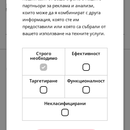
партньори за реклама и анализи,
58.
30.
67
00
лв.
€
които може да я комбинират с друга
информация, която сте им
предоставили или която са събрали от
вашето използване на техните услуги.
SALE
SALE
Прочетете още
Строго
Ефективност
необходимо
Още предложения
Таргетиране
Функционалност
НОВО
148.
95.
199.
115.
64
84
49
39
лв.
лв.
лв.
лв.
78.
138.
127.
127.
40.
71.
65.
65.
127.
138.
127.
117.
65.
71.
65.
60.
23
86
13
13
00
00
00
00
13
86
13
35
00
00
00
00
лв.
лв.
лв.
лв.
€
€
€
€
лв.
лв.
лв.
лв.
€
€
€
€
Некласифицирани
76.
49.
102.
59.
00
00
00
00
€
€
€
€