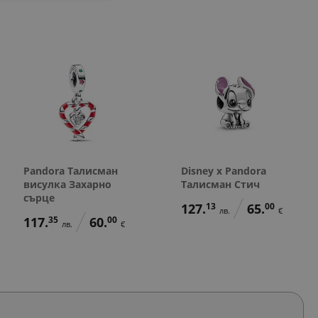
Pandora Талисман
Disney x Pandora
висулка Захарно
Талисман Стич
сърце
127.
13
65.
00
лв.
€
117.
35
60.
00
лв.
€