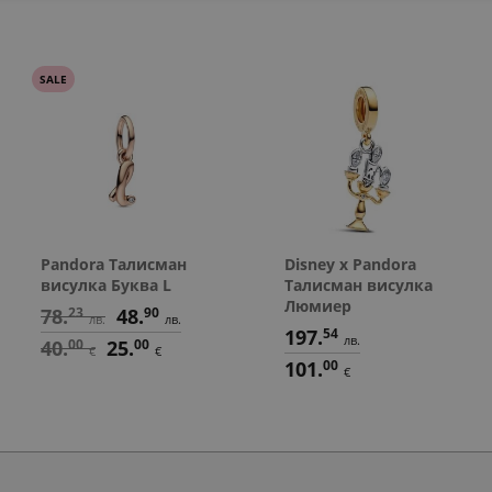
SALE
Pandora Талисман
Disney x Pandora
висулка Буква L
Талисман висулка
Люмиер
78.
23
48.
90
лв.
лв.
197.
54
лв.
40.
00
25.
00
€
€
101.
00
€