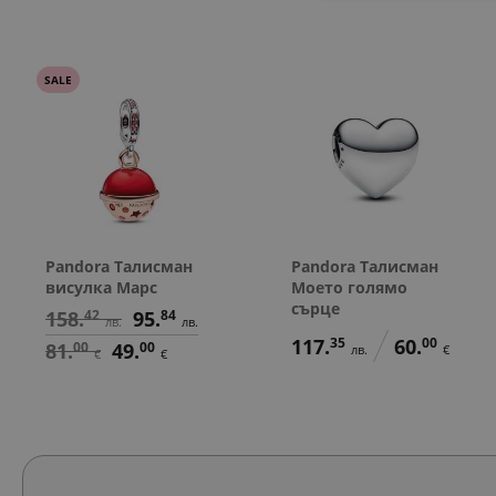
SALE
Pandora Талисман
Pandora Талисман
висулка Марс
Моето голямо
сърце
158.
42
95.
84
лв.
лв.
117.
35
60.
00
81.
00
49.
00
лв.
€
€
€