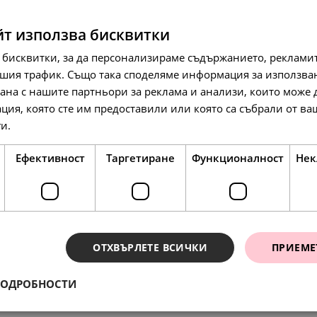
SALE
йт използва бисквитки
 бисквитки, за да персонализираме съдържанието, рекламит
шия трафик. Също така споделяме информация за използва
рана с нашите партньори за реклама и анализи, които може
ция, която сте им предоставили или която са събрали от в
129.
08
л
117.
60.
35
00
лв.
€
ги.
Прочетете още
66.
00
€
Ефективност
Таргетиране
Функционалност
Нек
SALE
ОТХВЪРЛЕТЕ ВСИЧКИ
ПРИЕМЕ
ПОДРОБНОСТИ
ения
117.
68.
197.
35
45
54
лв.
лв.
л
138.
71.
138.
86
00
86
лв.
€
л
60.
35.
101.
00
00
00
€
€
€