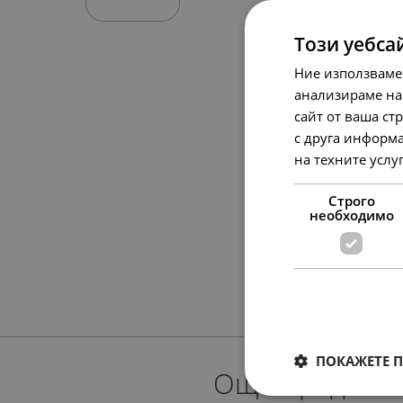
Този уебса
Ние използваме
анализираме на
сайт от ваша ст
с друга информа
на техните услу
Строго
необходимо
ПОКАЖЕТЕ 
Още предлож