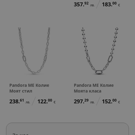
357.
92
183.
00
лв.
€
Pandora ME Колие
Pandora ME Колие
Моят стил
Моята класа
238.
61
122.
00
297.
29
152.
00
лв.
€
лв.
€