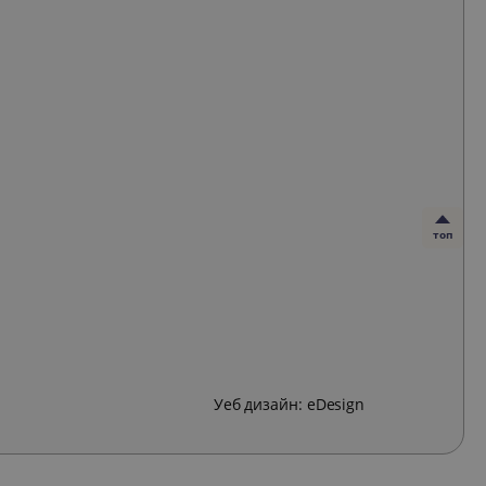
топ
Уеб дизайн:
eDesign