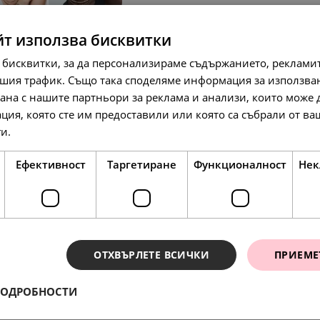
йт използва бисквитки
SALE
 бисквитки, за да персонализираме съдържанието, рекламит
шия трафик. Също така споделяме информация за използва
рана с нашите партньори за реклама и анализи, които може
ция, която сте им предоставили или която са събрали от в
ги.
Прочетете още
138.
86
л
134.
69.
95
00
лв.
€
71.
00
€
Ефективност
Таргетиране
Функционалност
Нек
SALE
SALE
ОТХВЪРЛЕТЕ ВСИЧКИ
ПРИЕМЕ
ПОДРОБНОСТИ