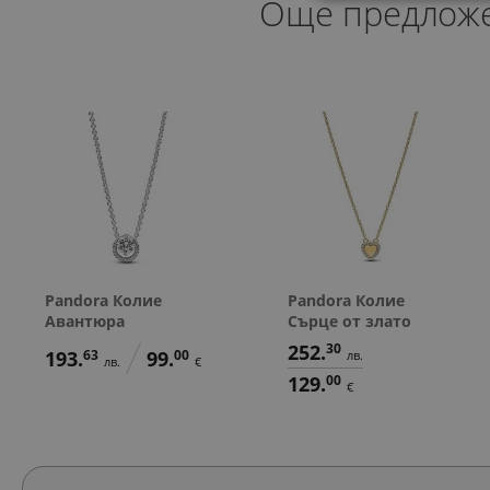
Още предлож
Pandora Колие
Pandora Колие
Авантюра
Сърце от злато
252.
30
193.
63
99.
00
лв.
лв.
€
129.
00
€