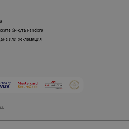
ра
ржате бижута Pandora
щане или рекламация
ни.