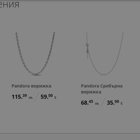
ения
197.
127.
338.
54
13
36
лв.
лв.
л
177.
91.
158.
98
00
42
лв.
€
л
101.
65.
173.
00
00
00
€
€
€
Pandora верижка
Pandora Сребърна
верижка
115.
39
59.
00
лв.
€
68.
45
35.
00
лв.
€