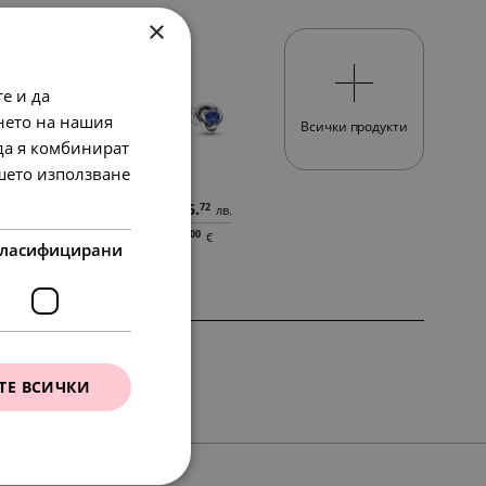
×
SALE
е и да
нето на нашия
Всички продукти
 да я комбинират
ашето използване
76.
97.
56.
28
79
72
в.
лв.
лв.
лв.
39.
50.
29.
00
00
00
€
€
€
ласифицирани
SALE
ТЕ ВСИЧКИ