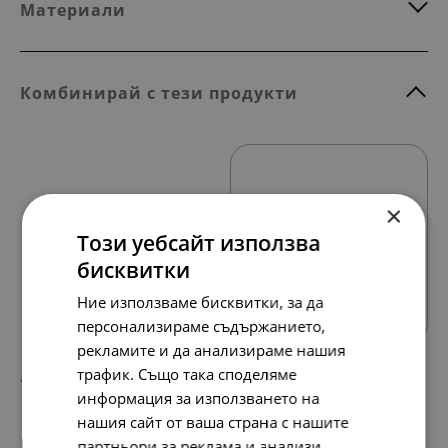
Материали
Комбинирай с тези продукти
×
Този уебсайт използва
бисквитки
Всички продукти
Ние използваме бисквитки, за да
персонализираме съдържанието,
рекламите и да анализираме нашия
трафик. Също така споделяме
127.
65.
13
00
лв.
€
информация за използването на
нашия сайт от ваша страна с нашите
партньори за реклама и анализи,