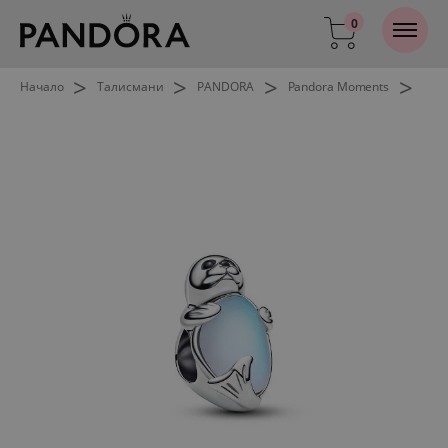
0
>
>
>
>
Начало
Талисмани
PANDORA
Pandora Moments