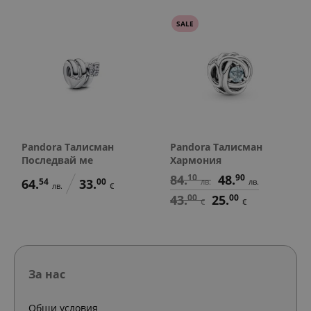
SALE
Pandora Талисман
Pandora Талисман
Последвай ме
Хармония
84.
10
48.
90
64.
54
33.
00
лв.
лв.
лв.
€
43.
00
25.
00
€
€
За нас
Общи условия