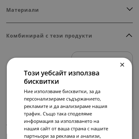
Материали
Комбинирай с тези продукти
×
Този уебсайт използва
бисквитки
Ние използваме бисквитки, за да
Всички продукти
персонализираме съдържанието,
рекламите и да анализираме нашия
трафик. Също така споделяме
информация за използването на
148.
76.
64
00
лв.
€
нашия сайт от ваша страна с нашите
партньори за реклама и анализи,