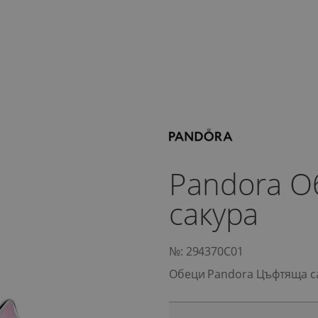
Pandora 
сакура
№: 294370C01
Обеци Pandora Цъфтяща с