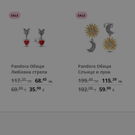
SALE
SALE
Pandora Обеци
Pandora Обеци
Любовна стрела
Слънце и луна
117.
35
68.
45
199.
49
115.
39
лв.
лв.
лв.
лв.
60.
00
35.
00
102.
00
59.
00
€
€
€
€