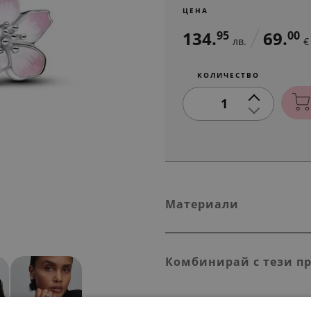
ЦЕНА
134.
69.
95
00
лв.
€
КОЛИЧЕСТВО
1
Материали
Комбинирай с тези п