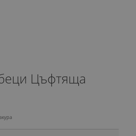
Обеци Цъфтяща
акура