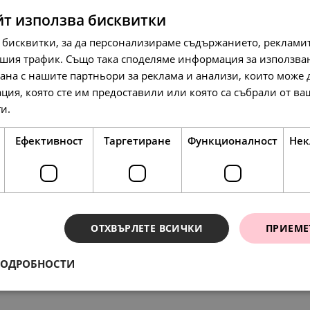
НОВО
йт използва бисквитки
 бисквитки, за да персонализираме съдържанието, рекламит
шия трафик. Също така споделяме информация за използва
рана с нашите партньори за реклама и анализи, които може
ция, която сте им предоставили или която са събрали от в
88.
45.
127.
01
00
13
ги.
Прочетете още
лв.
€
л
Ефективност
Таргетиране
Функционалност
Нек
SALE
SALE
ОТХВЪРЛЕТЕ ВСИЧКИ
ПРИЕМЕ
ПОДРОБНОСТИ
ения
148.
88.
107.
64
01
57
лв.
лв.
л
115.
59.
97.
39
00
79
лв.
€
лв.
76.
45.
55.
00
00
00
€
€
€