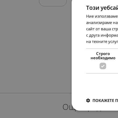
Този уебса
Ние използваме
анализираме на
сайт от ваша ст
с друга информа
на техните услу
Строго
необходимо
ПОКАЖЕТЕ 
Още предлож