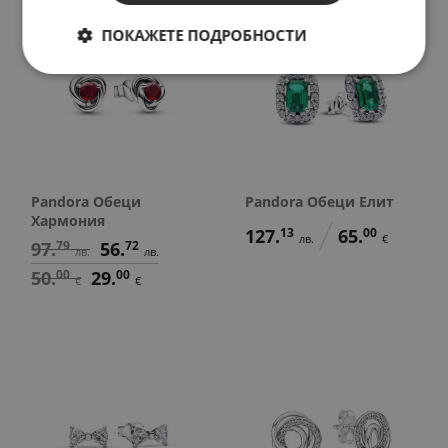
SALE
ПОКАЖЕТЕ ПОДРОБНОСТИ
Pandora Обеци
Pandora Обеци Елит
Хармония
127.
13
65.
00
лв.
€
97.
79
56.
72
лв.
лв.
50.
00
29.
00
€
€