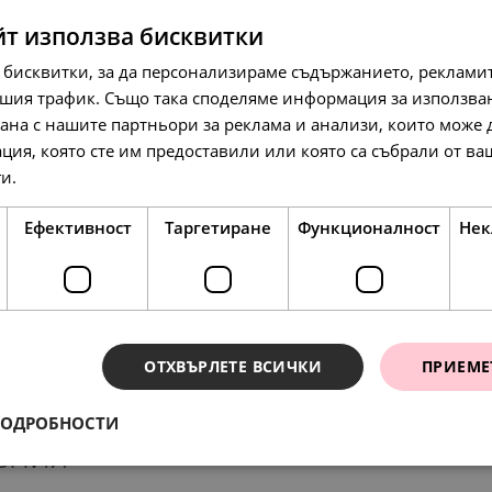
йт използва бисквитки
 бисквитки, за да персонализираме съдържанието, рекламит
шия трафик. Също така споделяме информация за използва
рана с нашите партньори за реклама и анализи, които може
ция, която сте им предоставили или която са събрали от в
377.
197.
48
54
лв.
л
ги.
Прочетете още
193.
101.
00
00
€
€
Ефективност
Таргетиране
Функционалност
Нек
ОТХВЪРЛЕТЕ ВСИЧКИ
ПРИЕМЕ
ПОДРОБНОСТИ
ения
258.
197.
17
54
л
л
78.
117.
40.
60.
23
35
00
00
лв.
лв.
€
€
132.
101.
00
00
€
€