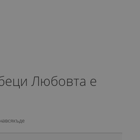
беци Любовта е
навсякъде