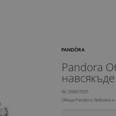
Pandora О
навсякъде
№: 293657C01
Обеци Pandora Любовта е 