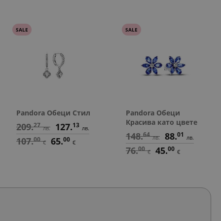
SALE
SALE
Pandora Обеци Стил
Pandora Обеци
Красива като цвете
209.
27
127.
13
лв.
лв.
148.
64
88.
01
лв.
лв.
107.
00
65.
00
€
€
76.
00
45.
00
€
€