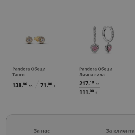
Pandora Обеци
Pandora Обеци
Танго
Лична сила
217.
10
138.
86
71.
00
лв.
лв.
€
111.
00
€
За нас
За клиента