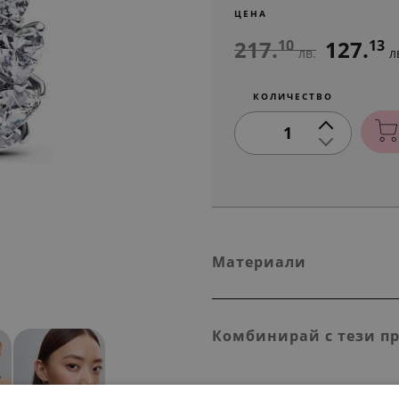
ЦЕНА
217.
127.
10
13
лв.
л
КОЛИЧЕСТВО
1
Материали
Комбинирай с тези п