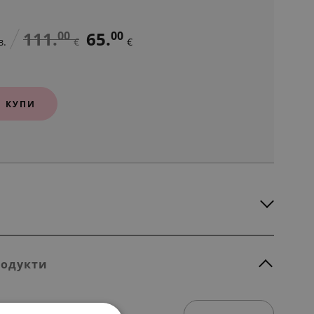
111.
65.
00
00
в.
€
€
КУПИ
родукти