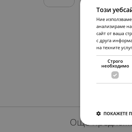
Този уебса
Ние използваме
анализираме на
сайт от ваша ст
с друга информа
на техните услу
Строго
необходимо
ПОКАЖЕТЕ 
Още предлож