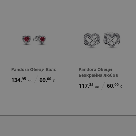
Pandora Обеци Валс
Pandora Обеци
Безкрайна любов
134.
95
69.
00
лв.
€
117.
35
60.
00
лв.
€