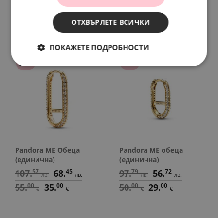
99.
75
56.
72
48.
90
29.
34
лв.
лв.
лв.
лв.
51.
00
29.
00
25.
00
15.
00
ОТХВЪРЛЕТЕ ВСИЧКИ
€
€
€
€
ПОКАЖЕТЕ ПОДРОБНОСТИ
SALE
SALE
Pandora ME Обеца
Pandora ME обеца
(единична)
(единична)
107.
57
68.
45
97.
79
56.
72
лв.
лв.
лв.
лв.
55.
00
35.
00
50.
00
29.
00
€
€
€
€