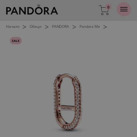
0
>
>
>
>
Начало
Обеци
PANDORA
Pandora Me
SALE