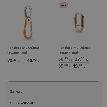
SALE
Pandora ME Обеца
Pandora ME Обеца
(единична)
(единична)
68.
45
37.
16
78.
23
40.
00
лв.
лв.
лв.
€
35.
00
19.
00
€
€
За нас
Общи условия