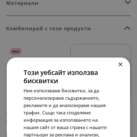
Материали
Комбинирай с тези продукти
SALE
×
Този уебсайт използва
бисквитки
Всички продукти
Ние използваме бисквитки, за да
персонализираме съдържанието,
рекламите и да анализираме нашия
трафик. Също така споделяме
99.
48.
75
90
лв.
лв.
информация за използването на
51.
25.
00
00
€
€
нашия сайт от ваша страна с нашите
партньори за реклама и анализи,