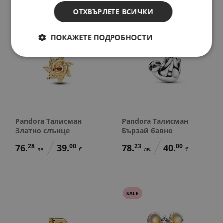
ОТХВЪРЛЕТЕ ВСИЧКИ
НОВО
ПОКАЖЕТЕ ПОДРОБНОСТИ
Pandora Талисман
Pandora Талисман
Златно слънце
Бързай бавно
76.
28
39.
00
78.
23
40.
00
лв.
€
лв.
€
SALE