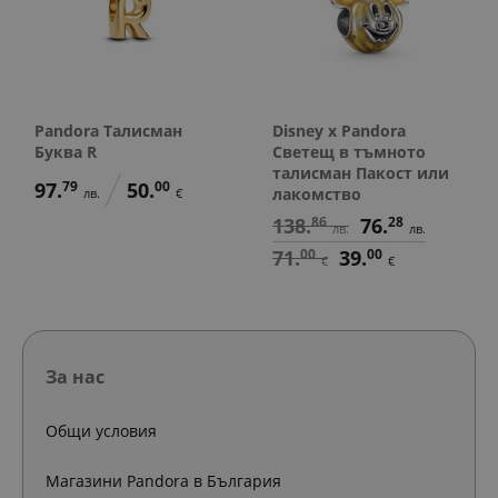
Pandora Талисман
Disney x Pandora
Буква R
Светещ в тъмното
талисман Пакост или
97.
79
50.
00
лакомство
лв.
€
138.
86
76.
28
лв.
лв.
71.
00
39.
00
€
€
За нас
Общи условия
Магазини Pandora в България