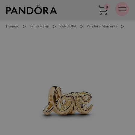
0
>
>
>
>
Начало
Талисмани
PANDORA
Pandora Moments