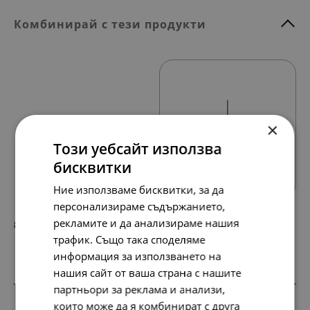
Комбинирай с тези продукти
×
Този уебсайт използва
Всички продукти
бисквитки
Ние използваме бисквитки, за да
персонализираме съдържанието,
рекламите и да анализираме нашия
88.
45.
01
00
лв.
€
трафик. Също така споделяме
информация за използването на
нашия сайт от ваша страна с нашите
партньори за реклама и анализи,
SALE
SALE
SALE
SALE
които може да я комбинират с друга