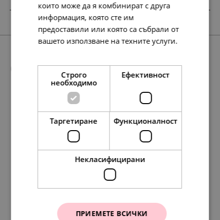
които може да я комбинират с друга
информация, която сте им
SALE
НОВО
предоставили или която са събрали от
вашето използване на техните услуги.
Прочетете още
Още предложения
Строго
Ефективност
необходимо
SALE
99.
56.
75
72
лв.
лв.
Таргетиране
Функционалност
76.
177.
232.
117.
39.
91.
119.
60.
213.
68.
177.
217.
197.
35.
109.
91.
111.
101.
28
98
74
35
00
00
00
00
45
19
98
10
54
00
00
00
00
00
лв.
лв.
лв.
лв.
€
€
€
€
лв.
лв.
лв.
лв.
лв.
€
€
€
€
€
51.
29.
00
00
€
€
Некласифицирани
Pandora Обеци
Pandora Обеци
Хармония
Съзвездия
ПРИЕМЕТЕ ВСИЧКИ