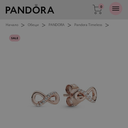
0
>
>
>
>
Начало
Обеци
PANDORA
Pandora Timeless
SALE