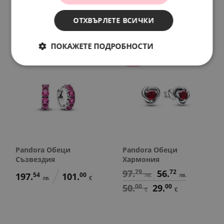
97.
79
56.
72
138.
86
71.
00
лв.
лв.
лв.
€
50.
00
29.
00
ОТХВЪРЛЕТЕ ВСИЧКИ
€
€
ПОКАЖЕТЕ ПОДРОБНОСТИ
SALE
Pandora Обеци
Pandora Обеци
Съзвездия
Хармония
97.
79
56.
72
197.
54
101.
00
лв.
лв.
лв.
€
50.
00
29.
00
€
€