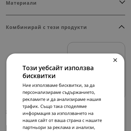
Материали
Комбинирай с тези продукти
×
Този уебсайт използва
бисквитки
Всички продукти
Ние използваме бисквитки, за да
персонализираме съдържанието,
рекламите и да анализираме нашия
трафик. Също така споделяме
338.
173.
36
00
лв.
€
информация за използването на
нашия сайт от ваша страна с нашите
партньори за реклама и анализи,