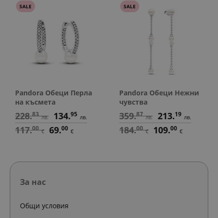
SALE
SALE
Pandora Обеци Перла
Pandora Обеци Нежни
на късмета
чувства
228.
83
134.
95
359.
87
213.
19
лв.
лв.
лв.
лв.
117.
00
69.
00
184.
00
109.
00
€
€
€
€
За нас
Общи условия