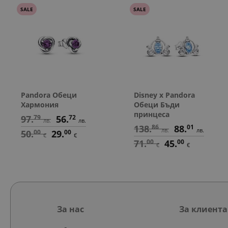
SALE
SALE
Pandora Обеци
Disney x Pandora
Хармония
Обеци Бъди
принцеса
97.
79
56.
72
лв.
лв.
138.
86
88.
01
лв.
лв.
50.
00
29.
00
€
€
71.
00
45.
00
€
€
За нас
За клиента