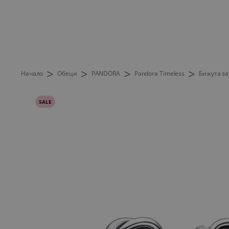
>
>
>
>
Начало
Обеци
PANDORA
Pandora Timeless
Бижута за
SALE