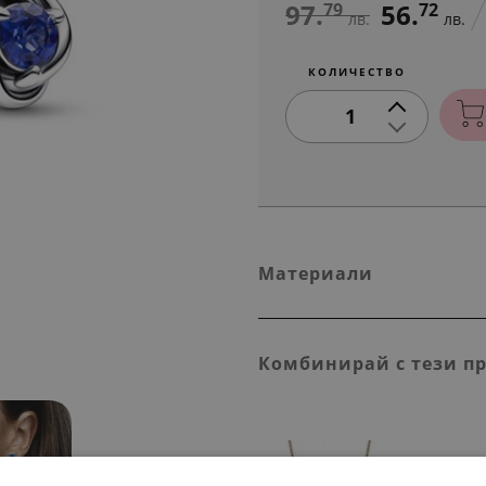
97.
56.
79
72
лв.
лв.
КОЛИЧЕСТВО
1
Материали
Комбинирай с тези п