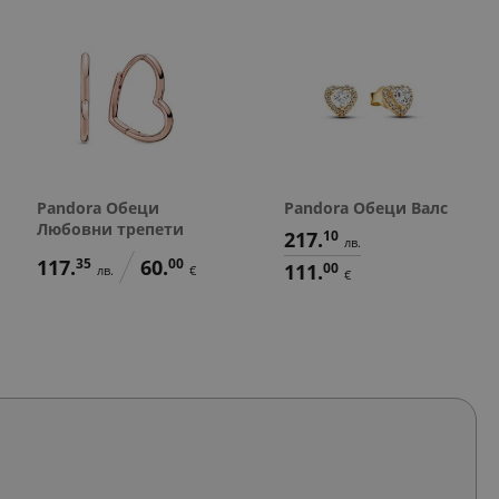
Pandora Обеци
Pandora Обеци Валс
Любовни трепети
217.
10
лв.
117.
35
60.
00
111.
00
лв.
€
€