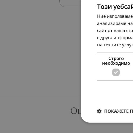
Този уебса
Ние използваме
анализираме на
сайт от ваша ст
с друга информа
на техните услу
Строго
необходимо
Още предлож
ПОКАЖЕТЕ 