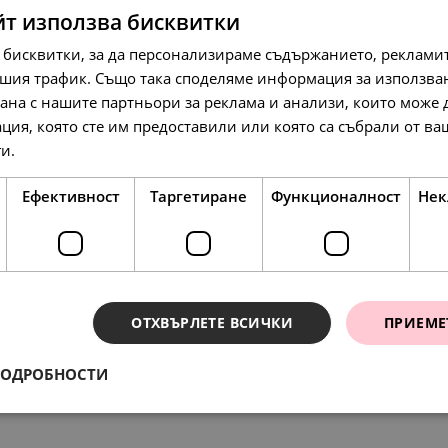
йт използва бисквитки
 бисквитки, за да персонализираме съдържанието, рекламит
шия трафик. Също така споделяме информация за използва
рана с нашите партньори за реклама и анализи, които може
258.
17
лв.
97.
79
лв.
ция, която сте им предоставили или която са събрали от в
132.
00
€
ги.
Прочетете още
Ефективност
Таргетиране
Функционалност
Нек
SALE
SALE
ОТХВЪРЛЕТЕ ВСИЧКИ
ПРИЕМЕ
ения
197.
258.
154.
310.
119.
54
17
51
98
31
лв.
лв.
лв.
л
л
ПОДРОБНОСТИ
101.
132.
79.
159.
61.
00
00
00
00
00
€
€
€
€
€