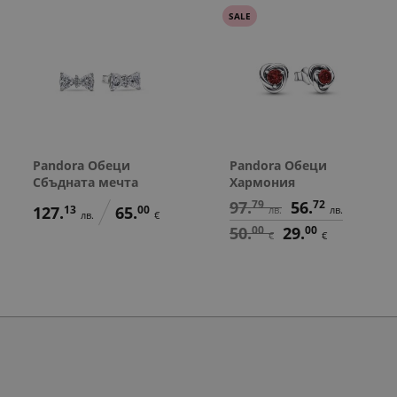
SALE
Pandora Обеци
Pandora Обеци
Сбъдната мечта
Хармония
97.
79
56.
72
127.
13
65.
00
лв.
лв.
лв.
€
50.
00
29.
00
€
€