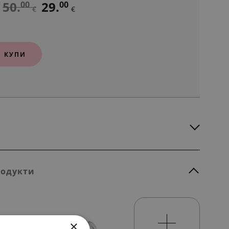
50.
29.
00
00
€
€
КУПИ
родукти
×