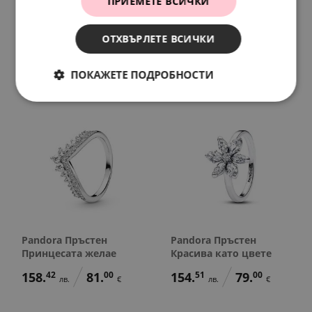
ПРИЕМЕТЕ ВСИЧКИ
Disney x Pandora
Pandora Пръстен
Пръстен Осмели се да
Баронеса
мечтаеш
179.
94
95.
84
лв.
лв.
ОТХВЪРЛЕТЕ ВСИЧКИ
174.
07
89.
00
92.
00
49.
00
лв.
€
€
€
ПОКАЖЕТЕ ПОДРОБНОСТИ
Pandora Пръстен
Pandora Пръстен
Принцесата желае
Красива като цвете
158.
42
81.
00
154.
51
79.
00
лв.
€
лв.
€