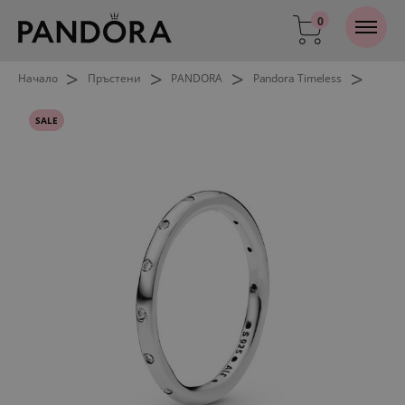
0
>
>
>
>
Начало
Пръстени
PANDORA
Pandora Timeless
SALE