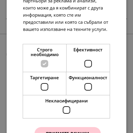
партньори за реклама и анализи,
които може да я комбинират с друга
информация, която сте им
предоставили или която са събрали от
вашето използване на техните услуги.
Прочетете още
Строго
Ефективност
Още предложения
необходимо
Таргетиране
Функционалност
НОВО
SALE
148.
357.
127.
177.
138.
76.
183.
65.
91.
71.
238.
318.
217.
117.
357.
122.
163.
111.
60.
183.
64
92
13
98
86
00
00
00
00
00
61
80
10
35
92
00
00
00
00
00
лв.
лв.
лв.
лв.
лв.
€
€
€
€
€
лв.
лв.
лв.
лв.
лв.
€
€
€
€
€
Некласифицирани