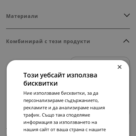
Материали
Комбинирай с тези продукти
×
Този уебсайт използва
бисквитки
Ние използваме бисквитки, за да
Всички продукти
персонализираме съдържанието,
рекламите и да анализираме нашия
трафик. Също така споделяме
информация за използването на
138.
71.
нашия сайт от ваша страна с нашите
86
00
лв.
€