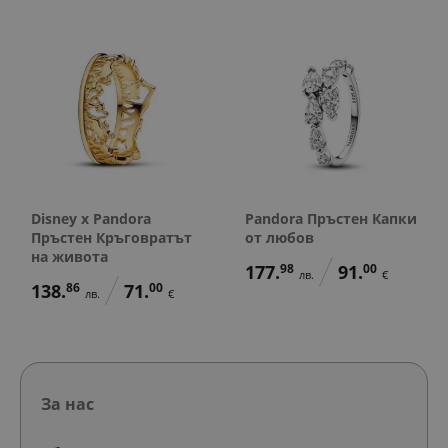
Disney x Pandora
Pandora Пръстен Капки
Пръстен Кръговратът
от любов
на живота
177.
98
91.
00
лв.
€
138.
86
71.
00
лв.
€
За нас