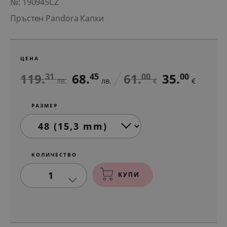
№: 190945CZ
Пръстен Pandora Капки
ЦЕНА
119.
68.
61.
35.
31
45
00
00
лв.
лв.
€
€
РАЗМЕР
КОЛИЧЕСТВО
1
КУПИ