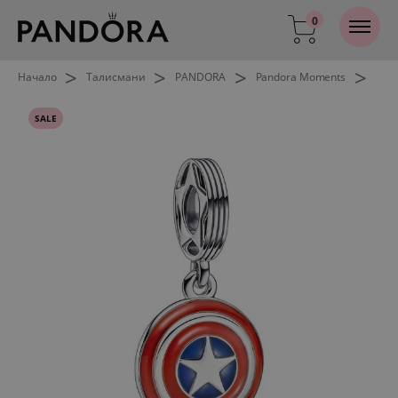
0
>
>
>
>
Начало
Талисмани
PANDORA
Pandora Moments
SALE