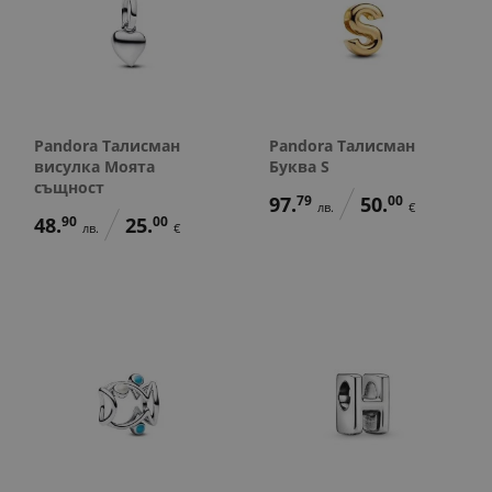
Pandora Талисман
Pandora Талисман
висулка Моята
Буква S
същност
97.
79
50.
00
лв.
€
48.
90
25.
00
лв.
€