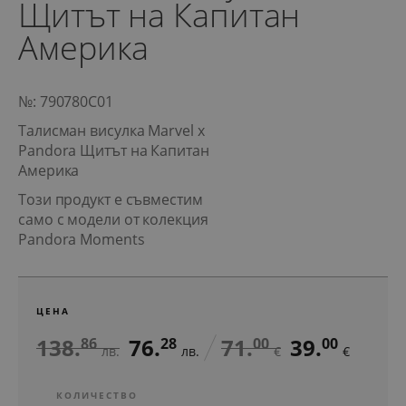
Щитът на Капитан
Америка
№: 790780C01
Талисман висулка Marvel x
Pandora Щитът на Капитан
Америка
Този продукт е съвместим
само с модели от колекция
Pandora Moments
ЦЕНА
138.
76.
71.
39.
86
28
00
00
лв.
лв.
€
€
КОЛИЧЕСТВО