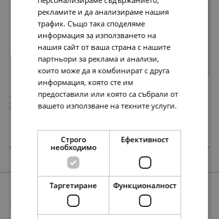
персонализираме съдържанието,
рекламите и да анализираме нашия
трафик. Също така споделяме
информация за използването на
нашия сайт от ваша страна с нашите
Всички продукти
партньори за реклама и анализи,
които може да я комбинират с друга
информация, която сте им
предоставили или която са събрали от
138.
88.
86
01
лв.
лв.
вашето използване на техните услуги.
71.
45.
00
00
€
€
Прочетете още
Строго
Ефективност
необходимо
SALE
SALE
SALE
SALE
SALE
Таргетиране
Функционалност
Още предложения