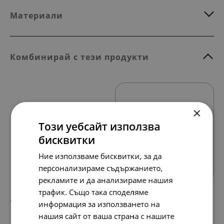
Материали
Комбинирай с тези продукти
×
Този уебсайт използва
бисквитки
Всички продукти
Ние използваме бисквитки, за да
персонализираме съдържанието,
рекламите и да анализираме нашия
трафик. Също така споделяме
197.
101.
54
00
лв.
€
информация за използването на
нашия сайт от ваша страна с нашите