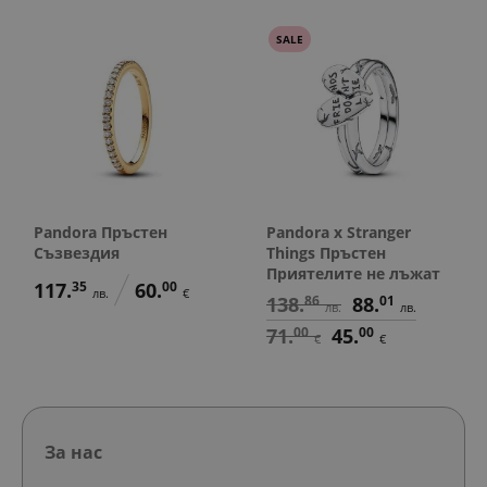
SALE
Pandora Пръстен
Pandora x Stranger
Съзвездия
Things Пръстен
Приятелите не лъжат
117.
35
60.
00
лв.
€
138.
86
88.
01
лв.
лв.
71.
00
45.
00
€
€
За нас