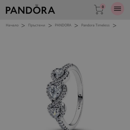
0
>
>
>
>
Начало
Пръстени
PANDORA
Pandora Timeless