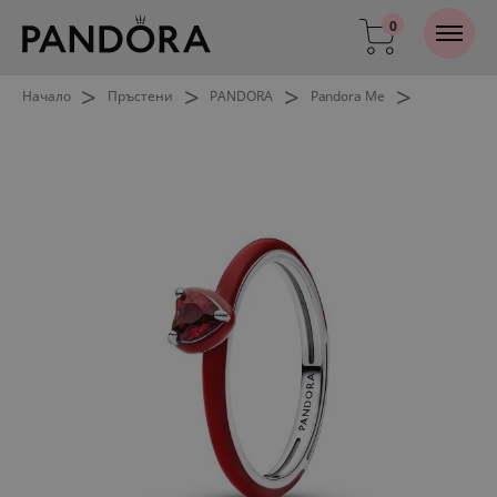
0
>
>
>
>
Начало
Пръстени
PANDORA
Pandora Me