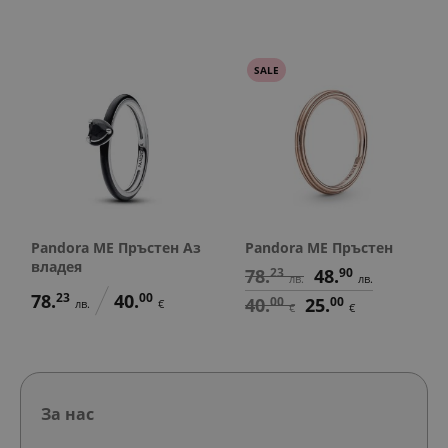
SALE
Pandora ME Пръстен Аз
Pandora ME Пръстен
владея
78.
23
48.
90
лв.
лв.
78.
23
40.
00
40.
00
25.
00
лв.
€
€
€
За нас