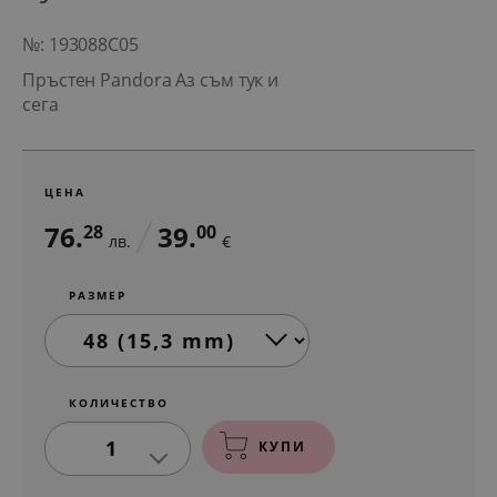
№: 193088C05
Пръстен Pandora Аз съм тук и
сега
ЦЕНА
76.
39.
28
00
лв.
€
РАЗМЕР
КОЛИЧЕСТВО
1
КУПИ