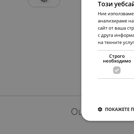
Този уебса
Ние използваме
анализираме на
сайт от ваша ст
с друга информа
на техните услу
Строго
необходимо
Още предлож
ПОКАЖЕТЕ 