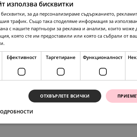
йт използва бисквитки
 бисквитки, за да персонализираме съдържанието, рекламит
шия трафик. Също така споделяме информация за използва
рана с нашите партньори за реклама и анализи, които може
359.
213.
217.
87
19
10
лв.
лв.
л
ция, която сте им предоставили или която са събрали от в
184.
109.
111.
00
00
00
€
€
€
ги.
Прочетете още
Ефективност
Таргетиране
Функционалност
Нек
SALE
ОТХВЪРЛЕТЕ ВСИЧКИ
ПРИЕМЕ
ения
97.
258.
56.
318.
79
17
72
80
ПОДРОБНОСТИ
лв.
лв.
лв.
л
138.
86
л
50.
132.
29.
163.
00
00
00
00
€
€
€
€