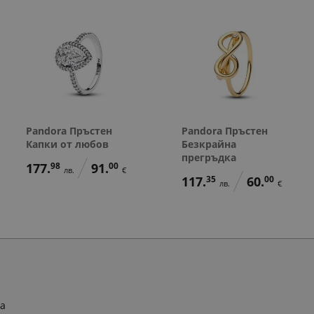
Pandora Пръстен
Pandora Пръстен
Капки от любов
Безкрайна
прегръдка
177.
98
91.
00
лв.
€
117.
35
60.
00
лв.
€
ра