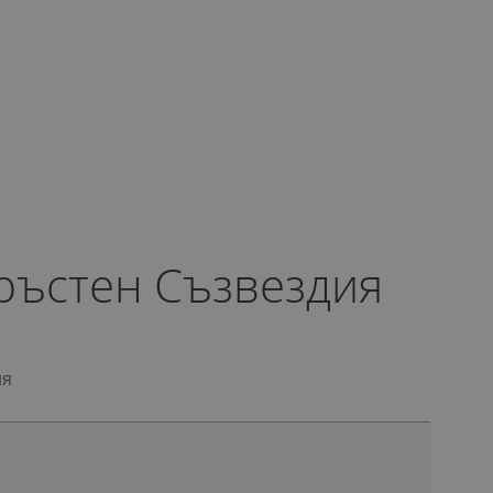
ръстен Съзвездия
ия