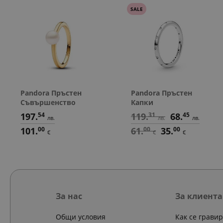
SALE
Pandora Пръстен
Pandora Пръстен
Съвършенство
Капки
197.
54
119.
31
68.
45
лв.
лв.
лв.
101.
00
61.
00
35.
00
€
€
€
За нас
За клиента
Общи условия
Как се грави