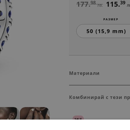
177.
115.
98
39
лв.
л
РАЗМЕР
Материали
Комбинирай с тези п
SALE