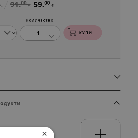
91.
59.
00
00
в.
€
€
КОЛИЧЕСТВО
1
КУПИ
родукти
×