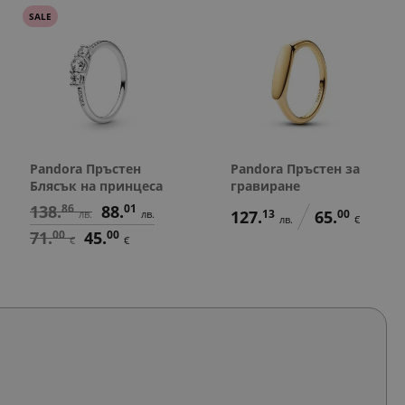
SALE
Pandora Пръстен
Pandora Пръстен за
Блясък на принцеса
гравиране
138.
86
88.
01
127.
13
65.
00
лв.
лв.
лв.
€
71.
00
45.
00
€
€