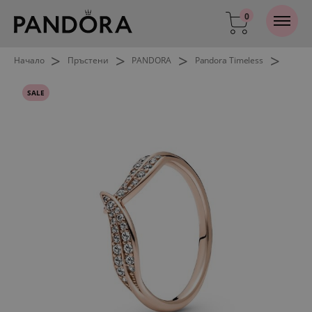
0
>
>
>
>
Начало
Пръстени
PANDORA
Pandora Timeless
SALE