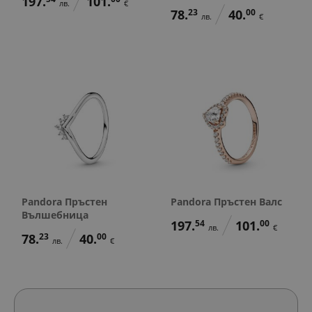
197.
101.
лв.
€
78.
23
40.
00
лв.
€
Pandora Пръстен
Pandora Пръстен Валс
Вълшебница
197.
54
101.
00
лв.
€
78.
23
40.
00
лв.
€