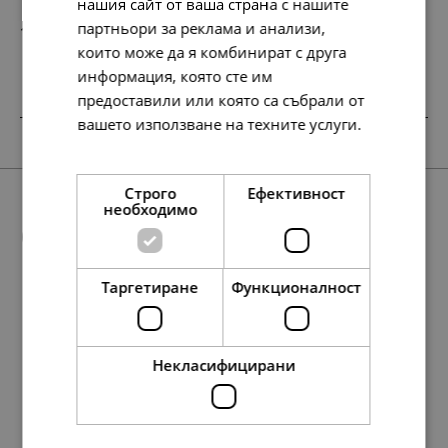
нашия сайт от ваша страна с нашите
партньори за реклама и анализи,
177.
91.
98
00
лв.
€
които може да я комбинират с друга
информация, която сте им
предоставили или която са събрали от
вашето използване на техните услуги.
SALE
Прочетете още
Строго
Ефективност
необходимо
Още предложения
Таргетиране
Функционалност
SALE
539.
310.
81
98
лв.
лв.
193.
127.
217.
193.
99.
65.
111.
99.
68.
258.
97.
138.
217.
35.
50.
132.
71.
111.
63
13
10
63
00
00
00
00
45
79
17
86
10
00
00
00
00
00
лв.
лв.
лв.
лв.
€
€
€
€
лв.
лв.
лв.
лв.
лв.
€
€
€
€
€
276.
159.
00
00
Некласифицирани
€
€