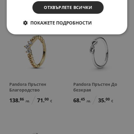
197.
54
101.
00
58.
67
30.
00
лв.
€
лв.
€
ОТХВЪРЛЕТЕ ВСИЧКИ
ПОКАЖЕТЕ ПОДРОБНОСТИ
Pandora Пръстен
Pandora Пръстен До
Благородство
безкрая
138.
86
71.
00
68.
45
35.
00
лв.
€
лв.
€