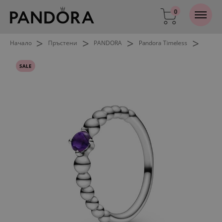
0
>
>
>
>
Начало
Пръстени
PANDORA
Pandora Timeless
SALE