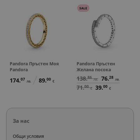
SALE
Pandora Пръстен Моя
Pandora Пръстен
Pandora
Желана посока
138.
86
76.
28
174.
07
89.
00
лв.
лв.
лв.
€
71.
00
39.
00
€
€
За нас
Общи условия