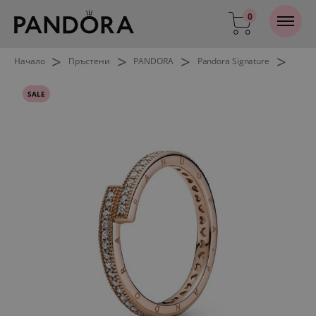
0
>
>
>
>
Начало
Пръстени
PANDORA
Pandora Signature
SALE