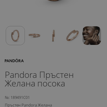
Pandora Пръстен
Желана посока
№: 189491C01
Пръстен Pandora Желана