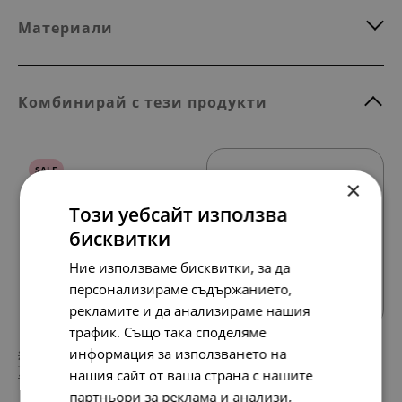
Материали
Комбинирай с тези продукти
SALE
×
Този уебсайт използва
бисквитки
Ние използваме бисквитки, за да
Всички продукти
персонализираме съдържанието,
рекламите и да анализираме нашия
трафик. Също така споделяме
информация за използването на
267.
174.
95
07
лв.
лв.
нашия сайт от ваша страна с нашите
137.
89.
00
00
€
€
партньори за реклама и анализи,