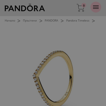
0
>
>
>
>
Начало
Пръстени
PANDORA
Pandora Timeless