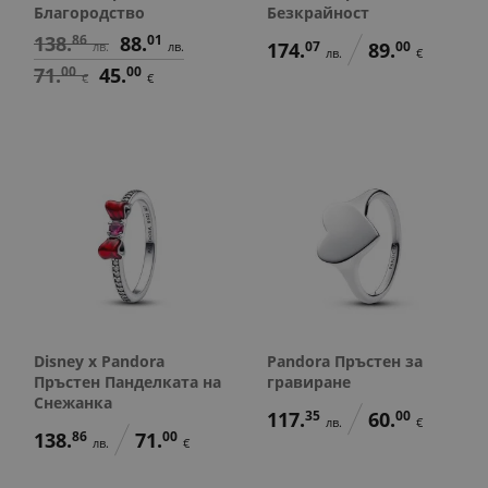
Благородство
Безкрайност
138.
86
88.
01
174.
07
89.
00
лв.
лв.
лв.
€
71.
00
45.
00
€
€
Disney x Pandora
Pandora Пръстен за
Пръстен Панделката на
гравиране
Снежанка
117.
35
60.
00
лв.
€
138.
86
71.
00
лв.
€