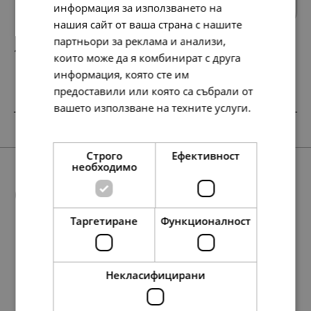
информация за използването на
нашия сайт от ваша страна с нашите
партньори за реклама и анализи,
115.
59.
39
00
лв.
€
които може да я комбинират с друга
информация, която сте им
предоставили или която са събрали от
вашето използване на техните услуги.
SALE
Прочетете още
Строго
Ефективност
необходимо
Още предложения
Таргетиране
Функционалност
SALE
258.
154.
17
51
лв.
лв.
107.
318.
398.
217.
55.
163.
204.
111.
318.
338.
197.
174.
138.
163.
173.
101.
89.
71.
57
80
99
10
00
00
00
00
80
36
54
07
86
00
00
00
00
00
лв.
лв.
лв.
лв.
€
€
€
€
лв.
лв.
лв.
лв.
лв.
€
€
€
€
€
Некласифицирани
132.
79.
00
00
€
€