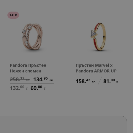
SALE
Pandora Пръстен
Пръстен Marvel x
Нежен спомен
Pandora ARMOR UP
258.
17
134.
95
158.
42
81.
00
лв.
лв.
лв.
€
132.
00
69.
00
€
€