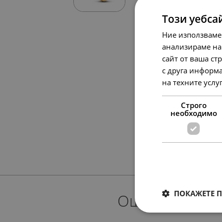
Този уебса
Ние използваме
анализираме на
сайт от ваша ст
с друга информа
на техните услу
Строго
необходимо
ПОКАЖЕТЕ 
Още предлож