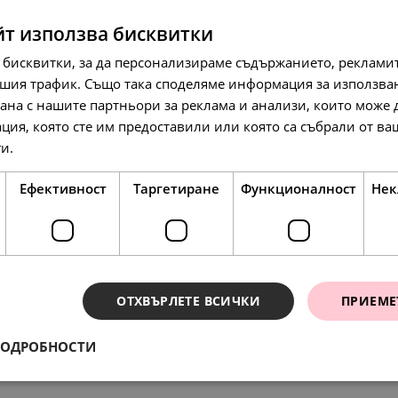
йт използва бисквитки
 бисквитки, за да персонализираме съдържанието, рекламит
шия трафик. Също така споделяме информация за използва
рана с нашите партньори за реклама и анализи, които може
ция, която сте им предоставили или която са събрали от в
138.
71.
117.
86
00
35
лв.
€
л
ги.
Прочетете още
Ефективност
Таргетиране
Функционалност
Нек
SALE
SALE
НОВО
ОТХВЪРЛЕТЕ ВСИЧКИ
ПРИЕМЕ
ПОДРОБНОСТИ
ения
148.
88.
138.
330.
64
01
86
54
лв.
лв.
л
л
134.
69.
95
00
лв.
€
76.
45.
71.
169.
00
00
00
00
€
€
€
€