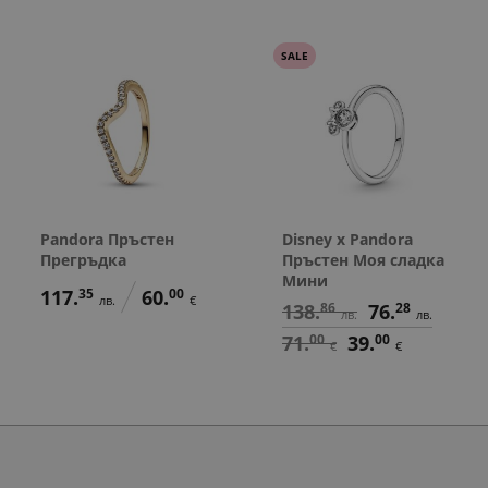
SALE
Pandora Пръстен
Disney x Pandora
Прегръдка
Пръстен Моя сладка
Мини
117.
35
60.
00
лв.
€
138.
86
76.
28
лв.
лв.
71.
00
39.
00
€
€