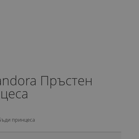
Pandora Пръстен
цеса
 Бъди принцеса