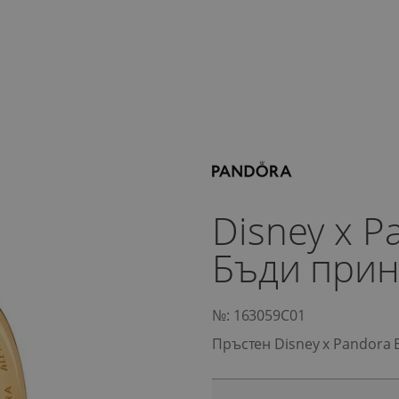
Disney x 
Бъди прин
№: 163059C01
Пръстен Disney x Pandora