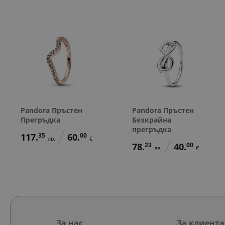
Pandora Пръстен
Pandora Пръстен
Прегръдка
Безкрайна
прегръдка
117.
35
60.
00
лв.
€
78.
23
40.
00
лв.
€
За нас
За клиента