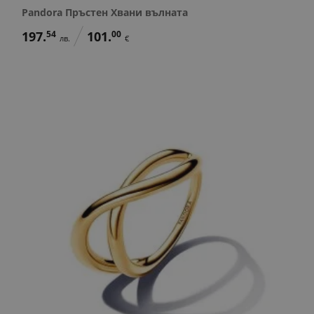
Pandora Пръстен Хвани вълната
197.
54
101.
00
лв.
€