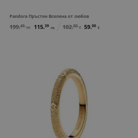
Pandora Пръстен Вселена от любов
199.
49
115.
39
102.
00
59.
00
лв.
лв.
€
€