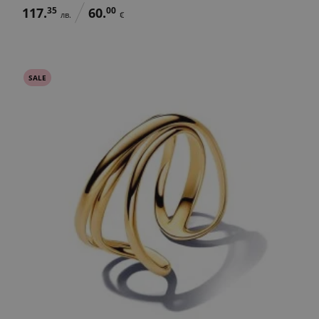
117.
35
60.
00
лв.
€
SALE