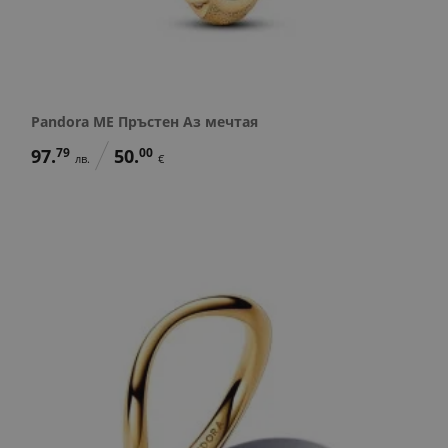
Pandora ME Пръстен Аз мечтая
97.
79
50.
00
лв.
€