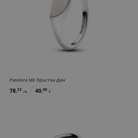
Pandora ME Пръстен Ден
78.
23
40.
00
лв.
€