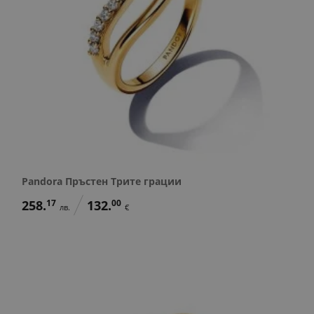
Pandora Пръстен Трите грации
258.
17
132.
00
лв.
€