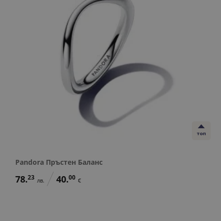
топ
Pandora Пръстен Баланс
78.
23
40.
00
лв.
€