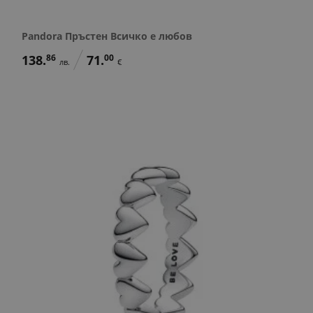
Pandora Пръстен Всичко е любов
138.
86
71.
00
лв.
€