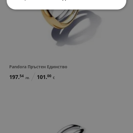
Pandora Пръстен Единство
197.
54
101.
00
лв.
€