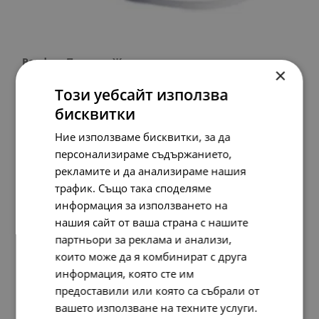
Pandora Пръстен Жива вода
×
197.
54
101.
00
лв.
€
Този уебсайт използва
бисквитки
Ние използваме бисквитки, за да
персонализираме съдържанието,
рекламите и да анализираме нашия
трафик. Също така споделяме
информация за използването на
нашия сайт от ваша страна с нашите
партньори за реклама и анализи,
които може да я комбинират с друга
информация, която сте им
предоставили или която са събрали от
вашето използване на техните услуги.