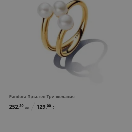
Pandora Пръстен Три желания
252.
30
129.
00
лв.
€