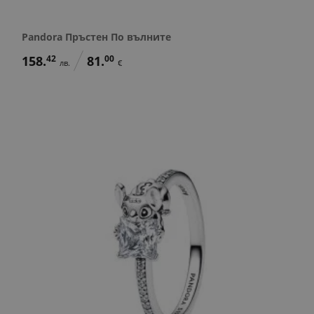
Pandora Пръстен По вълните
158.
42
81.
00
лв.
€