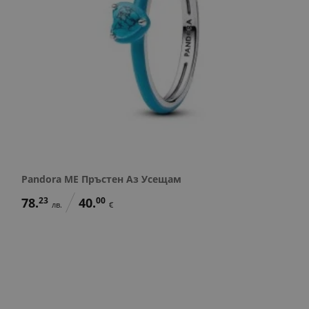
Pandora ME Пръстен Аз Усещам
78.
23
40.
00
лв.
€