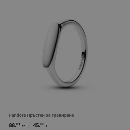
Pandora Пръстен за гравиране
88.
01
45.
00
лв.
€