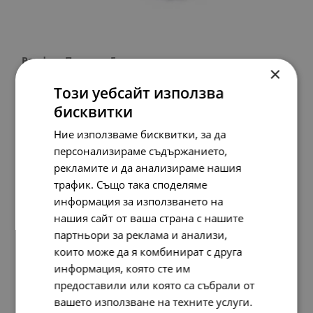
Pandora Пръстен Едно цяло
×
258.
17
132.
00
лв.
€
Този уебсайт използва
бисквитки
Ние използваме бисквитки, за да
персонализираме съдържанието,
рекламите и да анализираме нашия
трафик. Също така споделяме
информация за използването на
нашия сайт от ваша страна с нашите
партньори за реклама и анализи,
които може да я комбинират с друга
информация, която сте им
предоставили или която са събрали от
вашето използване на техните услуги.