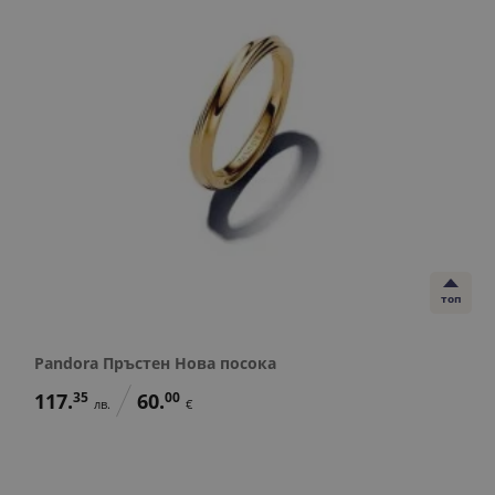
топ
Pandora Пръстен Нова посока
117.
35
60.
00
лв.
€