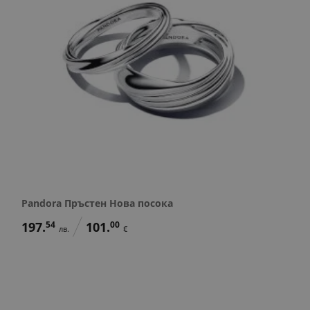
Pandora Пръстен Нова посока
197.
54
101.
00
лв.
€