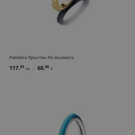
Pandora Пръстен По вълните
117.
35
60.
00
лв.
€