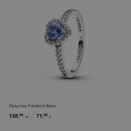
Пръстен Pandora Валс
138.
86
71.
00
лв.
€