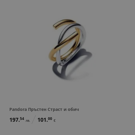
Pandora Пръстен Страст и обич
197.
54
101.
00
лв.
€