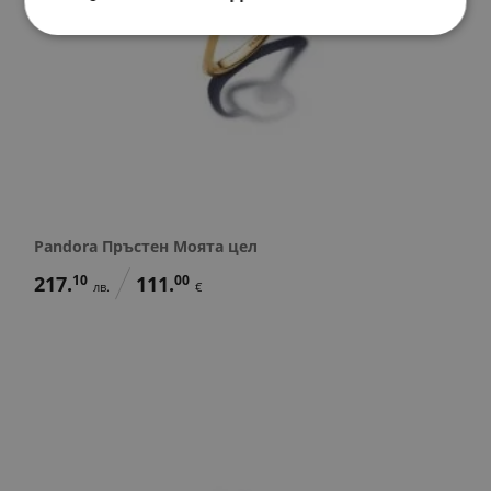
Pandora Пръстен Моята цел
217.
10
111.
00
лв.
€