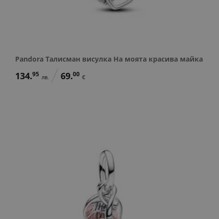
Pandora Талисман висулка На моята красива майка
134.
95
69.
00
лв.
€