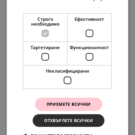
Прочетете още
Строго
Ефективност
необходимо
Pandora Талисман За теб, мамо
Таргетиране
Функционалност
37.
16
19.
00
лв.
€
Некласифицирани
НОВО
ПРИЕМЕТЕ ВСИЧКИ
ОТХВЪРЛЕТЕ ВСИЧКИ