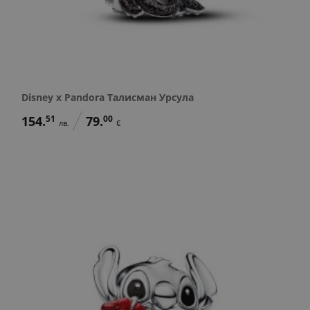
Disney x Pandora Талисман Урсула
154.
51
79.
00
лв.
€