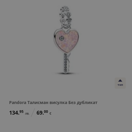
топ
Pandora Талисман висулка Без дубликат
134.
95
69.
00
лв.
€