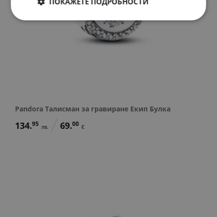
ПОКАЖЕТЕ ПОДРОБНОСТИ
Pandora Талисман за гравиране Екип Булка
134.
95
69.
00
лв.
€