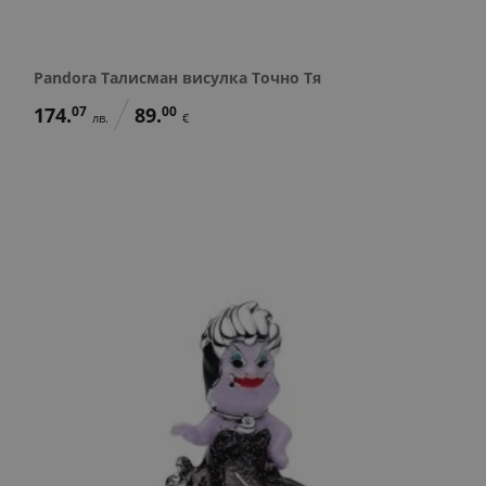
Pandora Талисман висулка Точно Тя
174.
07
89.
00
лв.
€