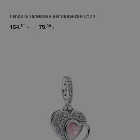
Pandora Талисман Великденски Стич
154.
51
79.
00
лв.
€