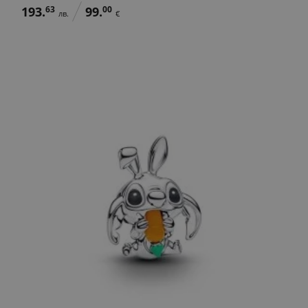
193.
63
99.
00
лв.
€