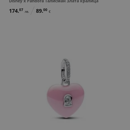
Disney x Pandora Талисман Злата кралица
174.
07
89.
00
лв.
€