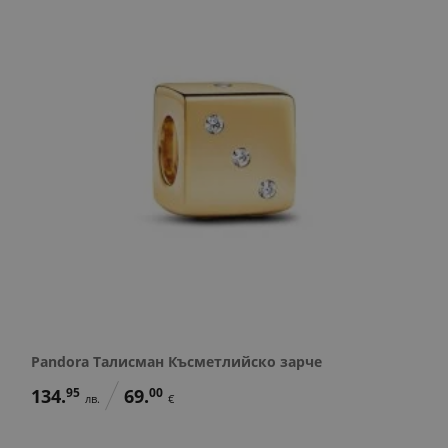
Pandora Талисман Късметлийско зарче
134.
95
69.
00
лв.
€