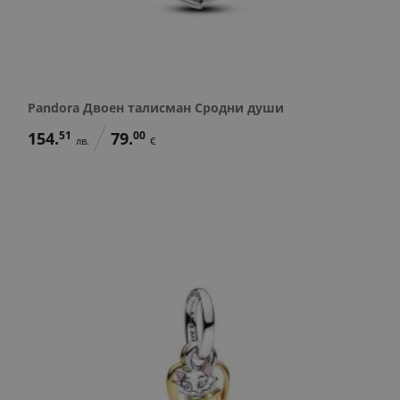
Pandora Двоен талисман Сродни души
154.
51
79.
00
лв.
€