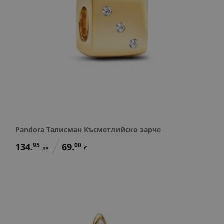
Pandora Талисман Късметлийско зарче
134.
95
69.
00
лв.
€