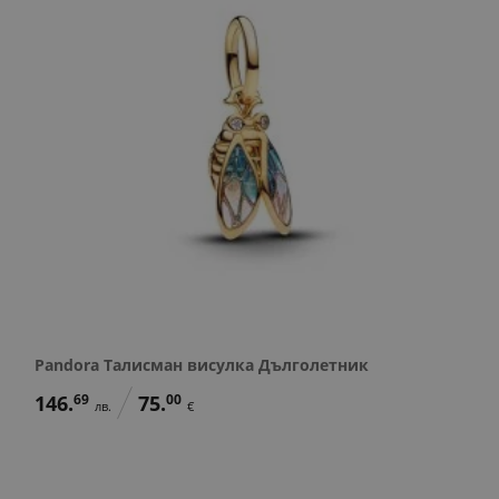
Pandora Талисман висулка Дълголетник
146.
69
75.
00
лв.
€