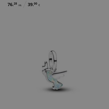
76.
28
39.
00
лв.
€