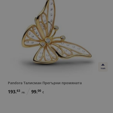
топ
Pandora Талисман Прегърни промяната
193.
63
99.
00
лв.
€