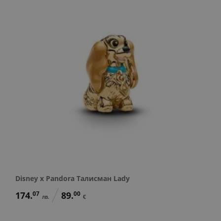
Disney x Pandora Талисман Lady
174.
07
89.
00
лв.
€