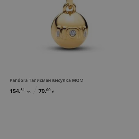
Pandora Талисман висулка MOM
154.
51
79.
00
лв.
€