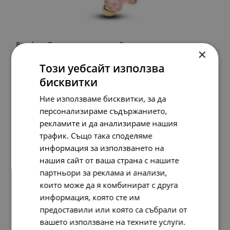
Pandora Талисман висулка Всяка стъпка си струва
×
174.
07
115.
39
89.
00
59.
00
лв.
лв.
€
€
Този уебсайт използва
бисквитки
Ние използваме бисквитки, за да
персонализираме съдържанието,
рекламите и да анализираме нашия
трафик. Също така споделяме
информация за използването на
нашия сайт от ваша страна с нашите
партньори за реклама и анализи,
които може да я комбинират с друга
информация, която сте им
предоставили или която са събрали от
вашето използване на техните услуги.