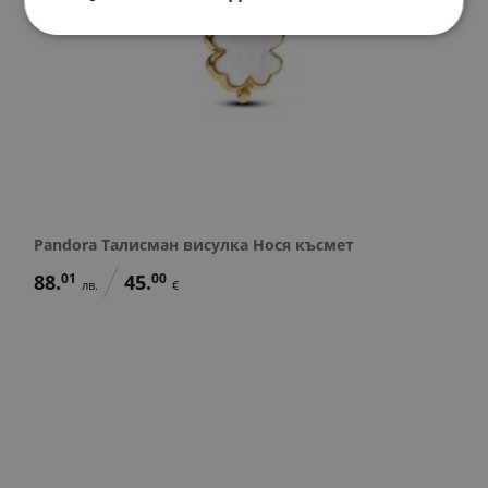
Pandora Талисман висулка Нося късмет
88.
01
45.
00
лв.
€