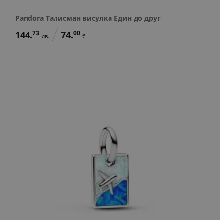
Pandora Талисман висулка Един до друг
144.
73
74.
00
лв.
€