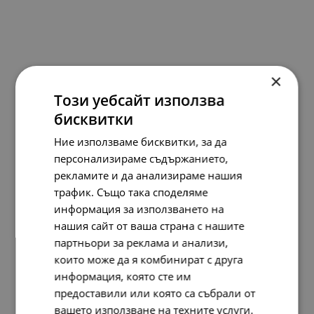
Pandora Талисман висулка Летни приключения
×
144.
73
74.
00
Този уебсайт използва
лв.
€
бисквитки
Ние използваме бисквитки, за да
персонализираме съдържанието,
рекламите и да анализираме нашия
трафик. Също така споделяме
информация за използването на
нашия сайт от ваша страна с нашите
партньори за реклама и анализи,
които може да я комбинират с друга
информация, която сте им
предоставили или която са събрали от
вашето използване на техните услуги.