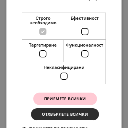
Прочетете още
Строго
Ефективност
необходимо
Таргетиране
Функционалност
Pandora Талисман висулка Шепот на вълни
144.
73
74.
00
лв.
€
Некласифицирани
ПРИЕМЕТЕ ВСИЧКИ
ОТХВЪРЛЕТЕ ВСИЧКИ