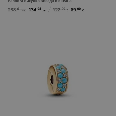
Pandora Висулка Звезда в океана
238.
61
134.
95
122.
00
69.
00
лв.
лв.
€
€