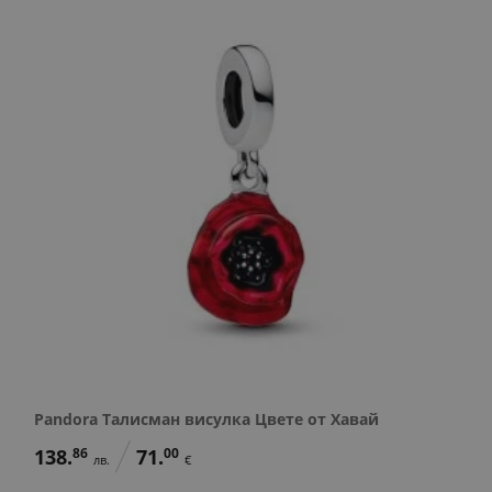
Pandora Талисман висулка Цвете от Хавай
138.
86
71.
00
лв.
€