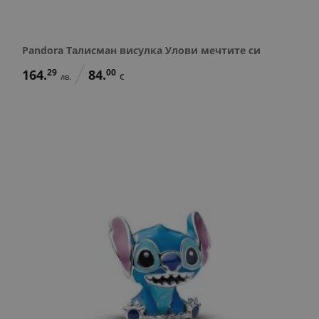
Pandora Талисман висулка Улови мечтите си
164.
29
84.
00
лв.
€