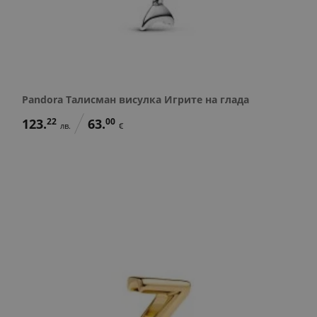
Pandora Талисман висулка Игрите на глада
123.
22
63.
00
лв.
€