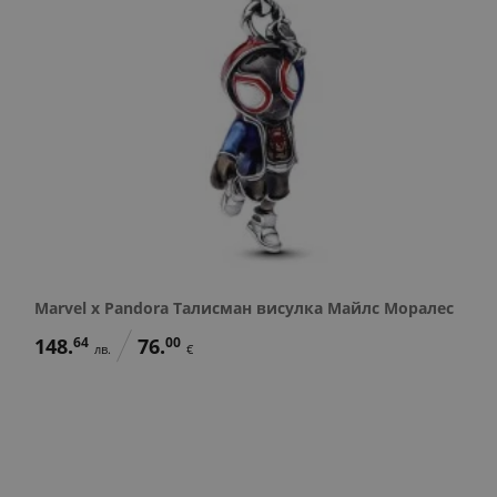
Marvel x Pandora Талисман висулка Майлс Моралес
148.
64
76.
00
лв.
€