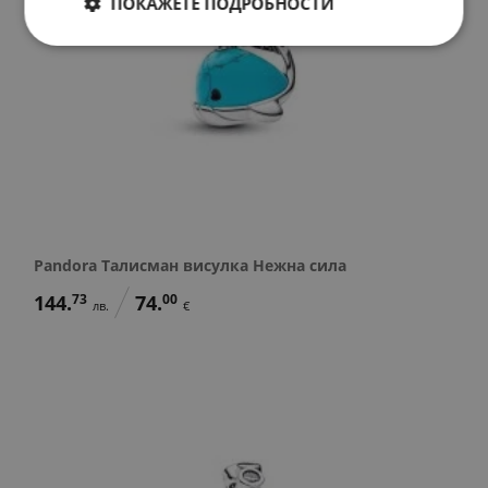
ПОКАЖЕТЕ ПОДРОБНОСТИ
Pandora Талисман висулка Нежна сила
144.
73
74.
00
лв.
€