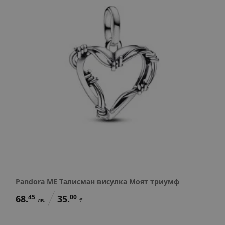
Pandora ME Талисман висулка Моят триумф
68.
45
35.
00
лв.
€