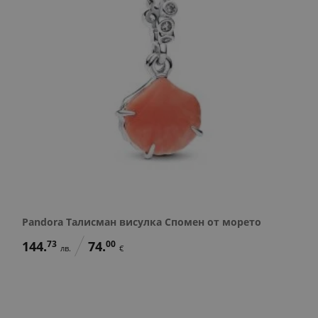
Pandora Талисман висулка Спомен от морето
144.
73
74.
00
лв.
€