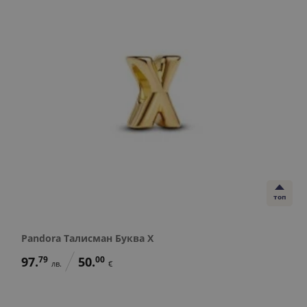
топ
Pandora Талисман Буква X
97.
79
50.
00
лв.
€