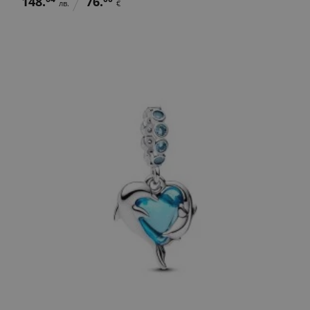
148.
76.
лв.
€