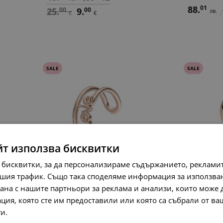
88.
01
25.
00
9.
00
лв.
€
€
SALE
SALE
йт използва бисквитки
 бисквитки, за да персонализираме съдържанието, рекламит
шия трафик. Също така споделяме информация за използва
Pandora ME Пръстен Моята
Pandora 
любов
рана с нашите партньори за реклама и анализи, които може
89.
97
лв.
119.
31
68.
45
ция, която сте им предоставили или която са събрали от в
лв.
лв.
46.
00
2
€
ги.
Прочетете още
61.
00
35.
00
€
€