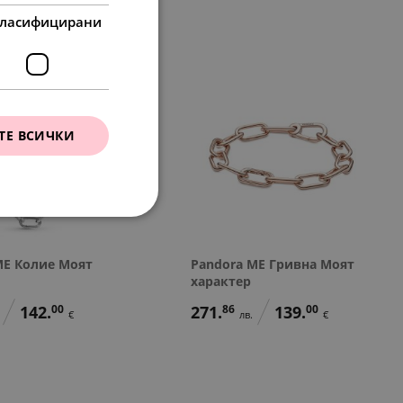
ласифицирани
ТЕ ВСИЧКИ
ME Колие Моят
Pandora ME Гривна Моят
характер
142.
00
271.
86
139.
00
€
лв.
€