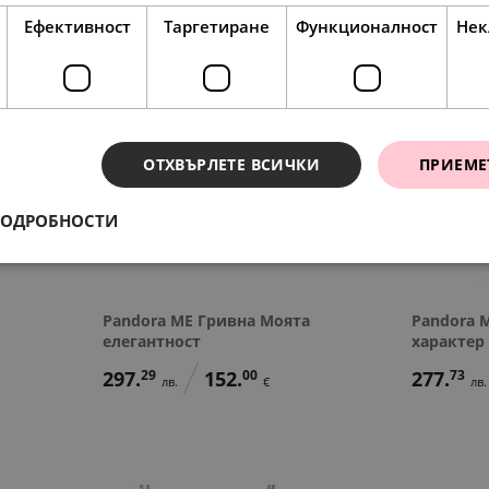
Ефективност
Таргетиране
Функционалност
Нек
ОТХВЪРЛЕТЕ ВСИЧКИ
ПРИЕМЕ
ПОДРОБНОСТИ
Pandora ME Гривна Моята
Pandora 
елегантност
характер
297.
29
152.
00
277.
73
лв.
€
лв.