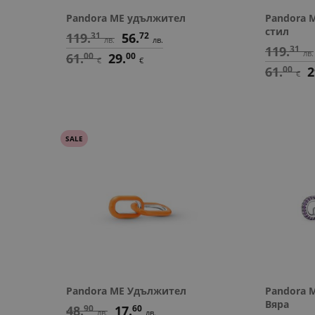
Pandora ME удължител
Pandora 
стил
119.
31
56.
72
лв.
лв.
119.
31
лв.
61.
00
29.
00
€
€
61.
00
2
€
SALE
Pandora ME Удължител
Pandora 
Вяра
48.
90
17.
60
лв.
лв.