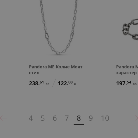
Pandora ME Колие Моят
Pandora 
стил
характер
238.
61
122.
00
197.
54
лв.
€
лв.
4
5
6
7
8
9
10