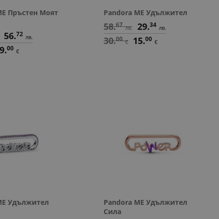
ME Пръстен Моят
Pandora ME Удължител
58.
67
29.
34
лв.
лв.
56.
72
лв.
30.
00
15.
00
€
€
9.
00
€
ME Удължител
Pandora ME Удължител
Сила