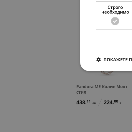
Строго
необходимо
ПОКАЖЕТЕ 
Pandora ME Колие Моят
стил
438.
11
224.
00
лв.
€