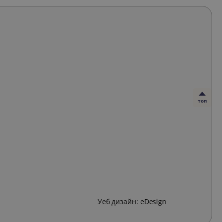
топ
Уеб дизайн:
eDesign