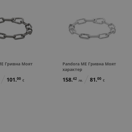
ME Гривна Моят
Pandora ME Гривна Моят
характер
101.
00
158.
42
81.
00
€
лв.
€