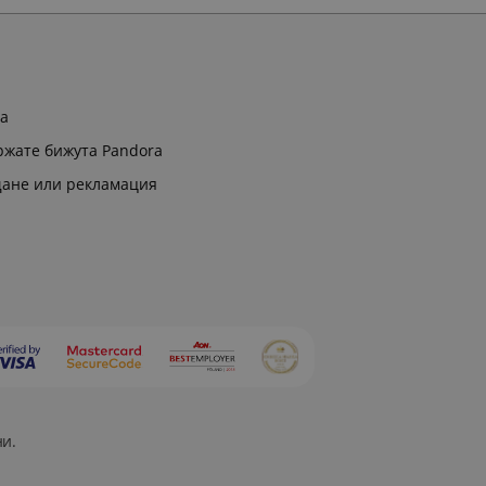
ра
ржате бижута Pandora
щане или рекламация
ни.