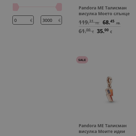
Pandora ME Талисман
висулка Моето слънце
€
€
119.
31
68.
45
лв.
лв.
61.
00
35.
00
€
€
SALE
Pandora ME Талисман
висулка Моите идеи