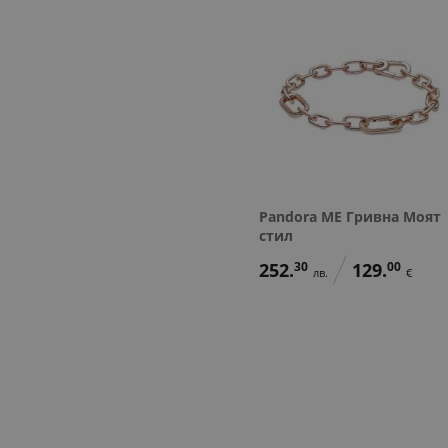
Pandora ME Гривна Моят
стил
252.
30
129.
00
лв.
€