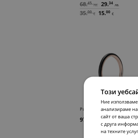
68.
45
29.
34
лв.
лв.
35.
00
15.
00
€
€
Този уебса
Ние използваме
анализираме на
Pandora ME пръстен
сайт от ваша ст
97.
79
50.
00
лв.
€
с друга информа
на техните услу